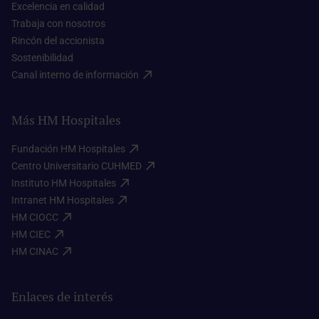
Excelencia en calidad​
Trabaja con nosotros​
Rincón del accionista​
Sostenibilidad​
Canal interno de información​
Más HM Hospitales
Fundación HM Hospitales​
Centro Universitario CUHMED​
Instituto HM Hospitales​
Intranet HM Hospitales​
HM CIOCC​
HM CIEC​
HM CINAC​
Enlaces de interés