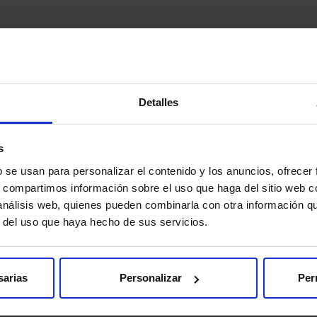
tros médicos en esta especialid
Detalles
s
b se usan para personalizar el contenido y los anuncios, ofrecer
Abreu Griego, Eduardo
s, compartimos información sobre el uso que haga del sitio web 
Ginecología
 análisis web, quienes pueden combinarla con otra información q
r del uso que haya hecho de sus servicios.
Centros
sarias
Personalizar
Per
HM Gabinete Velázquez