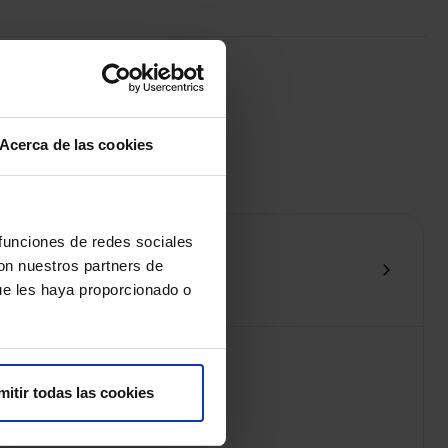
ad
Acerca de las cookies
 funciones de redes sociales
Albrizio , Angela
con nuestros partners de
Ginecología
ue les haya proporcionado o
Centros
mitir todas las cookies
Policlínico HM Collblanc