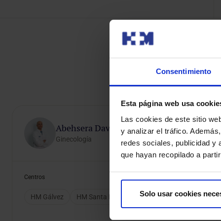
O
Consentimiento
Esta página web usa cookie
Las cookies de este sitio we
Abehsera Davo, Daniel
y analizar el tráfico. Ademá
Ginecología
redes sociales, publicidad y
que hayan recopilado a parti
Centros
Solo usar cookies nece
HM Gálvez
HM Santa Elena