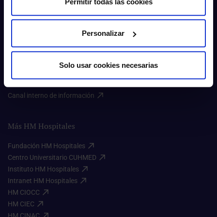
Permitir todas las cookies
Sobre nosotros
Personalizar
Quiénes somos​
Excelencia en calidad​
Trabaja con nosotros​
Solo usar cookies necesarias
Rincón del accionista​
Sostenibilidad​
Canal interno de información​
Más HM Hospitales
Fundación HM Hospitales​
Centro Universitario CUHMED​
Instituto HM Hospitales​
Intranet HM Hospitales​
HM CIOCC​
HM CIEC​
HM CINAC​