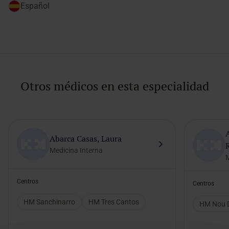
Español
Otros médicos en esta especialidad
Abarca Casas, Laura
Medicina Interna
M
Centros
Centros
HM Sanchinarro
HM Tres Cantos
HM Nou D