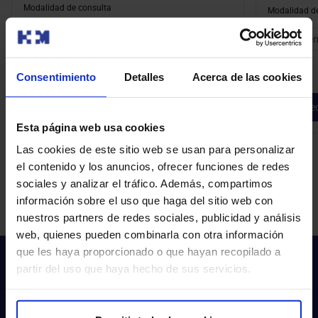
Modalidad de consulta
Modalidad de
Presencial
Presen
Consentimiento
Detalles
Acerca de las cookies
Pedir cita
Ped
Esta página web usa cookies
Las cookies de este sitio web se usan para personalizar
el contenido y los anuncios, ofrecer funciones de redes
sociales y analizar el tráfico. Además, compartimos
información sobre el uso que haga del sitio web con
nuestros partners de redes sociales, publicidad y análisis
web, quienes pueden combinarla con otra información
que les haya proporcionado o que hayan recopilado a
partir del uso que haya hecho de sus servicios.