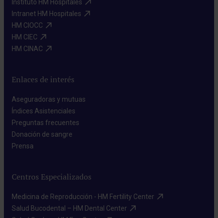
Instituto HM Hospitales​
Intranet HM Hospitales​
HM CIOCC​
HM CIEC​
HM CINAC​
Enlaces de interés
Aseguradoras y mutuas​
Índices Asistenciales​
Preguntas frecuentes​
Donación de sangre​
Prensa​
Centros Especializados
Medicina de Reproducción - HM Fertility Center​
Salud Bucodental – HM Dental Center​