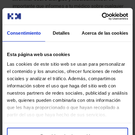
importante que informes a tu médico sobre cualquier
alergia que tengas y sobre todos los medicamentos
que estás tomando, incluyendo los de venta libre y los
suplementos.
Consentimiento
Detalles
Acerca de las cookies
Beber abundante líquido:
bebe abundante líquido
antes y después de la prueba.
Esta página web usa cookies
Las cookies de este sitio web se usan para personalizar
Informa sobre embarazo o lactancia:
si estás
el contenido y los anuncios, ofrecer funciones de redes
embarazada o amamantando, informa a tu médico.
sociales y analizar el tráfico. Además, compartimos
información sobre el uso que haga del sitio web con
¿Tiene algún riesgo?
nuestros partners de redes sociales, publicidad y análisis
web, quienes pueden combinarla con otra información
Los PET Diagnósticos con Radioisótopos son
que les haya proporcionado o que hayan recopilado a
generalmente seguros, pero como cualquier
partir del uso que haya hecho de sus servicios.
procedimiento médico que involucra radiación, tienen
algunos riesgos mínimos a considerar: