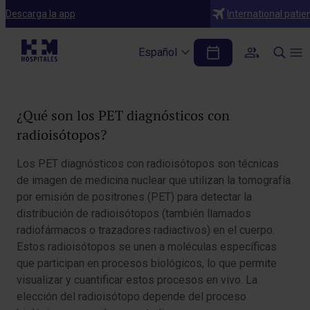
Diagnósticos
Descarga la app
International patie
PET diagnósticos con radioisótopos
Español
Tabla de contenidos
¿Qué son los PET diagnósticos con
radioisótopos?
Los PET diagnósticos con radioisótopos son técnicas
de imagen de medicina nuclear que utilizan la tomografía
por emisión de positrones (PET) para detectar la
distribución de radioisótopos (también llamados
radiofármacos o trazadores radiactivos) en el cuerpo.
Estos radioisótopos se unen a moléculas específicas
que participan en procesos biológicos, lo que permite
visualizar y cuantificar estos procesos en vivo. La
elección del radioisótopo depende del proceso