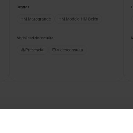
Centros
HM Matogrande
HM Modelo-HM Belén
Modalidad de consulta
Presencial
Videoconsulta