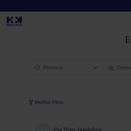
E
Mostrar filtros
Modalidad
de cita
Aba Trigo, Guadalupe