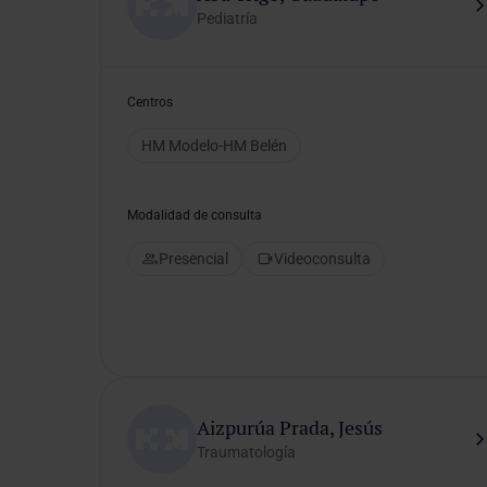
Online
Pediatría
Consulta
médica
y
Centros
análisis
clínico
HM Modelo-HM Belén
Modalidad de consulta
Idiomas
preferidos
Presencial
Videoconsulta
Selecciona un idioma
Aizpurúa Prada, Jesús
Género del
Traumatología
profesional