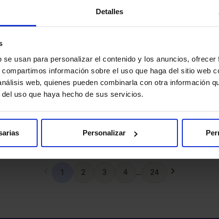
HM Málaga
HM Modelo-HM Belén
HM Nens
HM Nou Delfos
Detalles
 Cantos
s
b se usan para personalizar el contenido y los anuncios, ofrecer
s, compartimos información sobre el uso que haga del sitio web 
 análisis web, quienes pueden combinarla con otra información q
r del uso que haya hecho de sus servicios.
sarias
Personalizar
Per
1
2
3
4
...
24