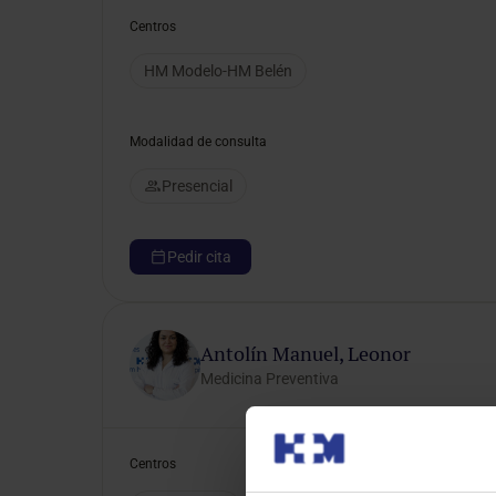
Centros
HM Modelo-HM Belén
Modalidad de consulta
Presencial
Pedir cita
Antolín Manuel, Leonor
Medicina Preventiva
Centros