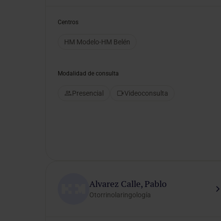
Selecciona un género
Centros
HM Modelo-HM Belén
Modalidad de consulta
Presencial
Videoconsulta
Alvarez Calle, Pablo
Otorrinolaringología