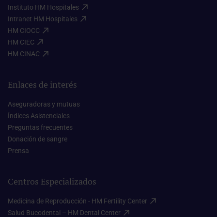
Instituto HM Hospitales​
Intranet HM Hospitales​
HM CIOCC​
HM CIEC​
HM CINAC​
Enlaces de interés
Aseguradoras y mutuas​
Índices Asistenciales​
Preguntas frecuentes​
Donación de sangre​
Prensa​
Centros Especializados
Medicina de Reproducción - HM Fertility Center​
Salud Bucodental – HM Dental Center​