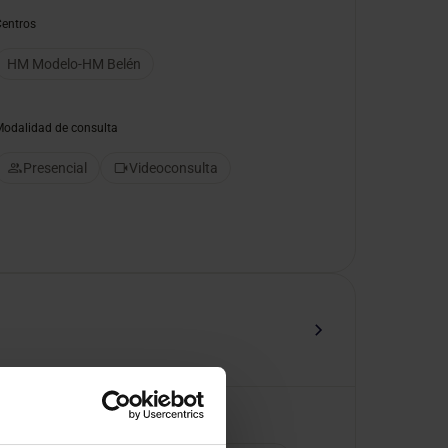
Centros
HM Modelo-HM Belén
Modalidad de consulta
Presencial
Videoconsulta