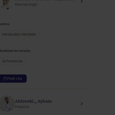
Reumatología
Centros
HM Modelo-HM Belén
Modalidad de consulta
Presencial
Pedir cita
Alshweki ,, Ayham
Pediatría