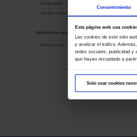
HM Boadilla
HM Gálvez
HM La Esperanza
Consentimiento
HM San Francisco
HM Santa Elena
HM Tres
Esta página web usa cookie
Modalidad de consulta
Las cookies de este sitio we
y analizar el tráfico. Ademá
Presencial
Videoconsulta
redes sociales, publicidad y
que hayan recopilado a parti
Solo usar cookies nece