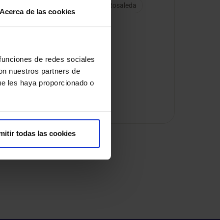
HM Regla
HM Rivas
HM Rosaleda
Acerca de las cookies
 funciones de redes sociales
con nuestros partners de
ue les haya proporcionado o
mitir todas las cookies