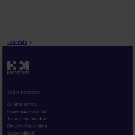
La 
gal
201
Leer más
Sobre nosotros
Quiénes somos​
Excelencia en calidad​
Trabaja con nosotros​
Rincón del accionista​
Sostenibilidad​