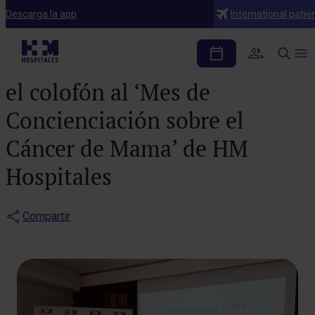
Notas de prensa
Descarga la app
International patie
Una sesión sobre avances
en la cirugía oncológica pone
el colofón al ‘Mes de
Concienciación sobre el
Cáncer de Mama’ de HM
Hospitales
Compartir