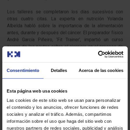
Los talleres se completaron los días sucesivos con
otras cuatro citas. La experta en nutrición Yolanda
Albelda habló sobre la importancia de la alimentación
antes, durante y después del cáncer. El preparador físico
André García Piñeiro, ‘Fit Trainer’, impartió un curso
acerca de las pautas sobre el ejercicio en el proceso de
rehabilitación después de sufrir cáncer de mama. La
sexóloga y psicóloga Martina González charló acerca de
cáncer y sexualidad. Por último, el psicólogo Marcos
Consentimiento
Detalles
Acerca de las cookies
Calvo explicó técnicas para gestionar las situaciones de
estrés y las emociones.
Esta página web usa cookies
NP SESIÓN SOBRE AVANCES EN CIRUGÍA ONCOLÓGICA
Las cookies de este sitio web se usan para personalizar
PONE COLOFÓN AL MES CONCIENCIACIÓN CÁNCER
el contenido y los anuncios, ofrecer funciones de redes
MAMA.doc
sociales y analizar el tráfico. Además, compartimos
información sobre el uso que haga del sitio web con
nuestros partners de redes sociales, publicidad y análisis