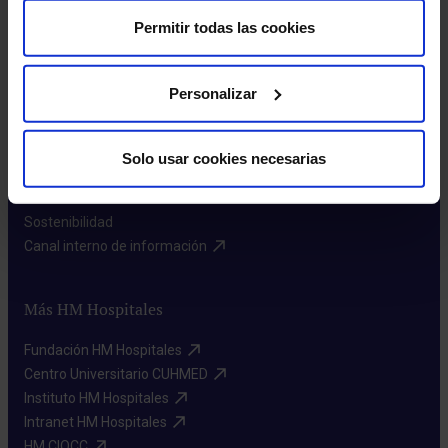
Permitir todas las cookies
Sobre nosotros
Personalizar
Quiénes somos​
Excelencia en calidad​
Solo usar cookies necesarias
Trabaja con nosotros​
Rincón del accionista​
Sostenibilidad​
Canal interno de información​
Más HM Hospitales
Fundación HM Hospitales​
Centro Universitario CUHMED​
Instituto HM Hospitales​
Intranet HM Hospitales​
HM CIOCC​