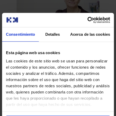
Consentimiento
Detalles
Acerca de las cookies
La biopsia asistida con vacío permite obtener
Do
una cantidad de tumor similar a la cirugía sin
Esta página web usa cookies
entrar en quirófano
​Pr
La biopsia asistida con vacío con guía ecográfica (US-
Las cookies de este sitio web se usan para personalizar
VAB en sus siglas en inglés) es una técnica no quirúrgica
el contenido y los anuncios, ofrecer funciones de redes
en la qu…
sociales y analizar el tráfico. Además, compartimos
información sobre el uso que haga del sitio web con
nuestros partners de redes sociales, publicidad y análisis
web, quienes pueden combinarla con otra información
Leer más
que les haya proporcionado o que hayan recopilado a
partir del uso que haya hecho de sus servicios.