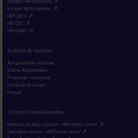
Instituto HM Hospitales​
Intranet HM Hospitales​
HM CIOCC​
HM CIEC​
HM CINAC​
Enlaces de interés
Aseguradoras y mutuas​
Índices Asistenciales​
Preguntas frecuentes​
Donación de sangre​
Prensa​
Centros Especializados
Medicina de Reproducción - HM Fertility Center​
Salud Bucodental – HM Dental Center​