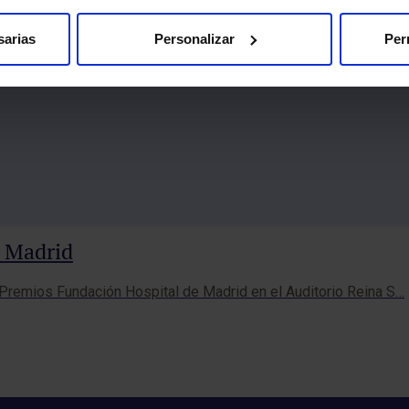
sarias
Personalizar
Per
e Madrid
s Premios Fundación Hospital de Madrid en el Auditorio Reina S…