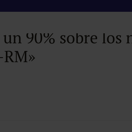
cha el convenio «R
n un 90% sobre los 
T-RM»