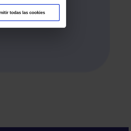
mitir todas las cookies
El
Con 