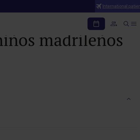
International patie
educción de la
niños madrileños