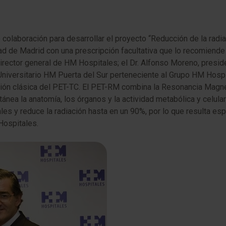
olaboración para desarrollar el proyecto “Reducción de la radi
ad de Madrid con una prescripción facultativa que lo recomiend
, director general de HM Hospitales; el Dr. Alfonso Moreno, presi
Universitario HM Puerta del Sur perteneciente al Grupo HM Hospi
ación clásica del PET-TC. El PET-RM combina la Resonancia Magn
ánea la anatomía, los órganos y la actividad metabólica y celula
es y reduce la radiación hasta en un 90%, por lo que resulta esp
ospitales.​