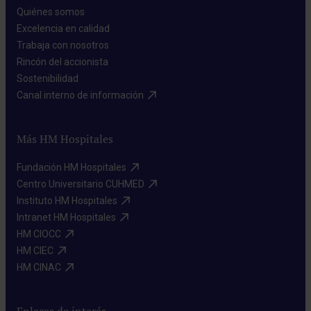
Quiénes somos​
Excelencia en calidad​
Trabaja con nosotros​
Rincón del accionista​
Sostenibilidad​
Canal interno de información​
Más HM Hospitales
Fundación HM Hospitales​
Centro Universitario CUHMED​
Instituto HM Hospitales​
Intranet HM Hospitales​
HM CIOCC​
HM CIEC​
HM CINAC​