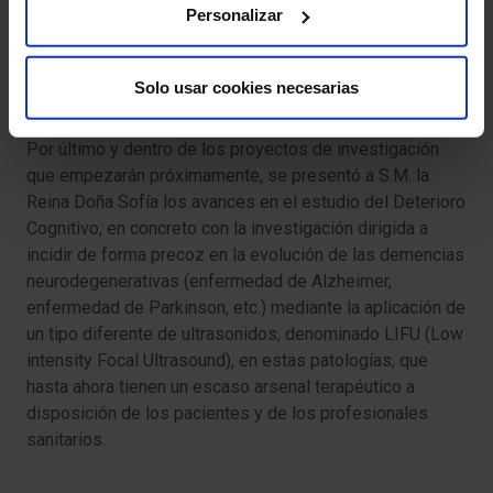
Personalizar
(Centro de Investigación Biomédica en Red de
Enfermedades Neurodegenerativas) en el que están
integrados HM CINAC y la Fundación CIEN, que articula la
Solo usar cookies necesarias
investigación y actividades de la Fundación Reina Sofía.
Por último y dentro de los proyectos de investigación
que empezarán próximamente, se presentó a S.M. la
Reina Doña Sofía los avances en el estudio del Deterioro
Cognitivo, en concreto con la investigación dirigida a
incidir de forma precoz en la evolución de las demencias
neurodegenerativas (enfermedad de Alzheimer,
enfermedad de Parkinson, etc.) mediante la aplicación de
un tipo diferente de ultrasonidos, denominado LIFU (Low
intensity Focal Ultrasound), en estas patologías, que
hasta ahora tienen un escaso arsenal terapéutico a
disposición de los pacientes y de los profesionales
sanitarios.