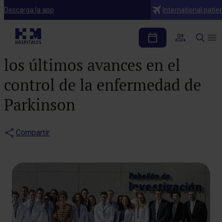
Notas de prensa
Descarga la app
International patie
S. M. la Reina Doña Sofía
visita HM CINAC para conocer
los últimos avances en el
control de la enfermedad de
Parkinson
Compartir