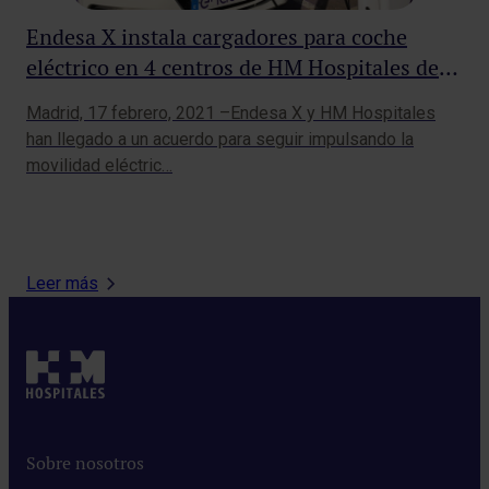
Endesa X instala cargadores para coche
Un
eléctrico en 4 centros de HM Hospitales de
ca
Madrid y Galicia
Madrid, 17 febrero, 2021 –Endesa X y HM Hospitales
han llegado a un acuerdo para seguir impulsando la
HM 
movilidad eléctric…
Pac
Cen
Leer más
Sobre nosotros