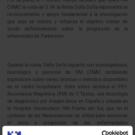
CINAC la vista de S. M. la Reina Doña Sofía representa un
reconocimiento y apoyo fundamental a la investigación
que aquí se realiza, y refuerza el objetivo común de
incidir definitivamente sobre la progresión de la
enfermedad de Parkinson».
Durante la visita, Doña Sofía departió con investigadores,
neurólogos y personal de HM CINAC recibiendo
explicación sobre varias técnicas y métodos disponibles
en el centro hospitalario. Entre estos destaca el PET-
Resonancia Magnética (RM) de 3 Teslas, una tecnología
de diagnóstico por imagen única en España y situada en
el Hospital Universitario HM Puerta del Sur, que en el
contexto de las Neurociencias se utiliza para reconocer
el inicio y progresión de las enfermedades
neurodegenerativas y otras patologías cerebrales.