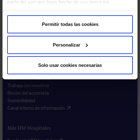
partir del uso que haya hecho de sus servicios.
Leer más
Permitir todas las cookies
Personalizar
Sobre nosotros
Solo usar cookies necesarias
Quiénes somos​
Excelencia en calidad​
Trabaja con nosotros​
Rincón del accionista​
Sostenibilidad​
Canal interno de información​
Más HM Hospitales