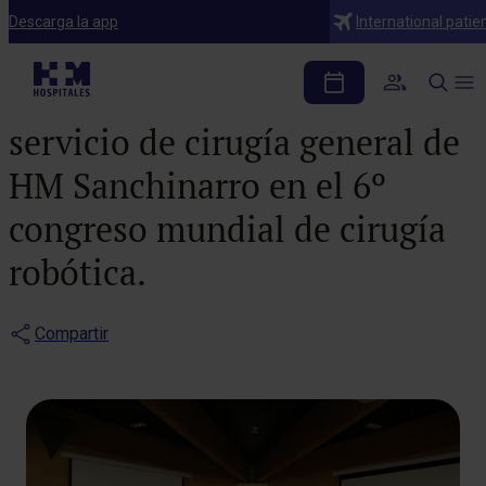
Notas de prensa
Descarga la app
International patie
Primer premio en
técnica quirúrquica para el
servicio de cirugía general de
HM Sanchinarro en el 6º
congreso mundial de cirugía
robótica. ​
Compartir