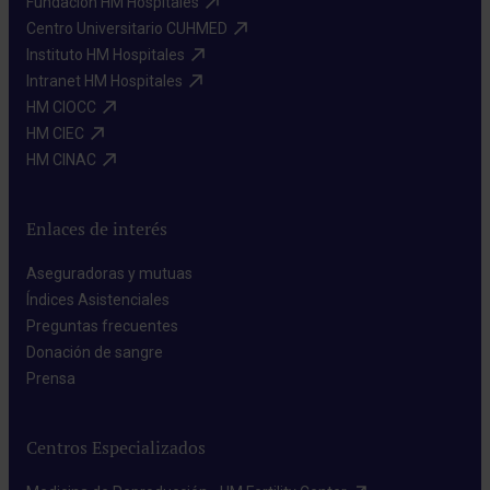
Fundación HM Hospitales​
Centro Universitario CUHMED​
Instituto HM Hospitales​
Intranet HM Hospitales​
HM CIOCC​
HM CIEC​
HM CINAC​
Enlaces de interés
Aseguradoras y mutuas​
Índices Asistenciales​
Preguntas frecuentes​
Donación de sangre​
Prensa​
Centros Especializados