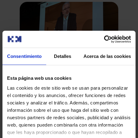
Consentimiento
Detalles
Acerca de las cookies
Esta página web usa cookies
II Reunión Nacional de Pruebas de Esfuerzo
Pr
Las cookies de este sitio web se usan para personalizar
con Consumo de Oxígeno
Ho
el contenido y los anuncios, ofrecer funciones de redes
In
sociales y analizar el tráfico. Además, compartimos
Hoy se ha inaugurado en Toledo la II Reunión Nacional de
Des
de
información sobre el uso que haga del sitio web con
Pruebas de Esfuerzo con Consumo de Oxígeno. 300
doc
Be
nuestros partners de redes sociales, publicidad y análisis
cardiólogos, re…
pre
web, quienes pueden combinarla con otra información
que les haya proporcionado o que hayan recopilado a