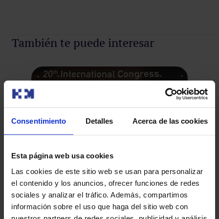
También te puede interesar
Consentimiento
Detalles
Acerca de las cookies
Esta página web usa cookies
Las cookies de este sitio web se usan para personalizar
el contenido y los anuncios, ofrecer funciones de redes
El equipo HM CINAC asiste al Congreso
HM
sociales y analizar el tráfico. Además, compartimos
información sobre el uso que haga del sitio web con
Internacional de Movement Disorders
as
nuestros partners de redes sociales, publicidad y análisis