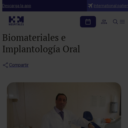
Notas de prensa
Descarga la app
International patie
Nace la cátedra MIS de
Investigación en
Biomateriales e
Implantología Oral
Compartir