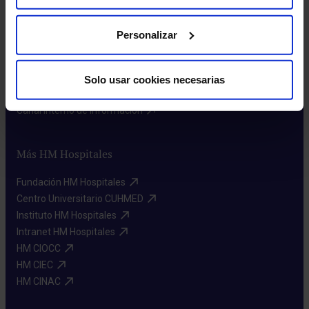
Quiénes somos​
Personalizar
Excelencia en calidad​
Trabaja con nosotros​
Rincón del accionista​
Solo usar cookies necesarias
Sostenibilidad​
Canal interno de información​
Más HM Hospitales
Fundación HM Hospitales​
Centro Universitario CUHMED​
Instituto HM Hospitales​
Intranet HM Hospitales​
HM CIOCC​
HM CIEC​
HM CINAC​