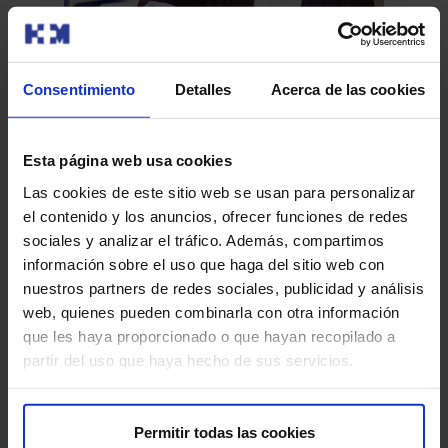
La biopsia asistida con vacío permite obtener
Ca
Consentimiento
Detalles
Acerca de las cookies
una cantidad de tumor similar a la cirugía sin
em
entrar en quirófano
La biopsia asistida con vacío con guía ecográfica (US-
El 
Esta página web usa cookies
VAB en sus siglas en inglés) es una técnica no quirúrgica
que
en la qu…
Las cookies de este sitio web se usan para personalizar
tie
el contenido y los anuncios, ofrecer funciones de redes
sociales y analizar el tráfico. Además, compartimos
información sobre el uso que haga del sitio web con
Leer más
nuestros partners de redes sociales, publicidad y análisis
web, quienes pueden combinarla con otra información
que les haya proporcionado o que hayan recopilado a
partir del uso que haya hecho de sus servicios.
Permitir todas las cookies
Sobre nosotros