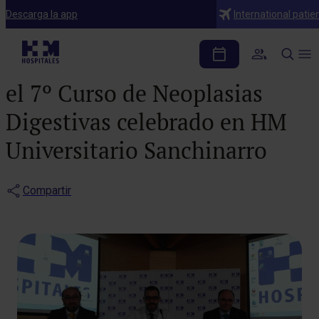
Notas de prensa
Descarga la app
International patie
Los nuevos tratamientos
de tumores digestivos centran
el 7º Curso de Neoplasias
Digestivas celebrado en HM
Universitario Sanchinarro
Compartir