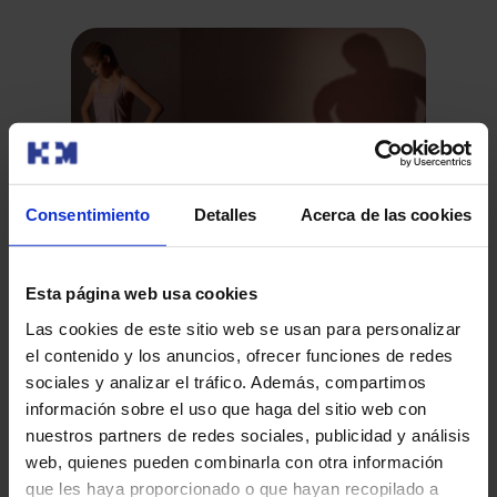
Consentimiento
Detalles
Acerca de las cookies
Los efectos de la pandemia COVID-19 en los
Trastornos de la Conducta Alimentaria
HM
Esta página web usa cookies
Los cambios generados en nuestra forma de vida,
ne
producidos por la situación de pandemia actual, han
Las cookies de este sitio web se usan para personalizar
un
afectado de forma si…
el contenido y los anuncios, ofrecer funciones de redes
En 
sociales y analizar el tráfico. Además, compartimos
san
información sobre el uso que haga del sitio web con
su 
nuestros partners de redes sociales, publicidad y análisis
web, quienes pueden combinarla con otra información
que les haya proporcionado o que hayan recopilado a