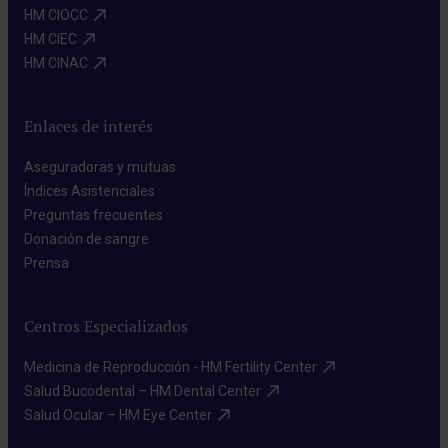
HM CIOCC​
HM CIEC​
HM CINAC​
Enlaces de interés
Aseguradoras y mutuas​
Índices Asistenciales​
Preguntas frecuentes​
Donación de sangre​
Prensa​
Centros Especializados
Medicina de Reproducción - HM Fertility Center​
Salud Bucodental – HM Dental Center​
Salud Ocular – HM Eye Center​