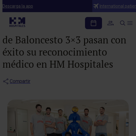
Notas de prensa
Descarga la app
International patie
Los jugadores de la
Selección Española Masculina
de Baloncesto 3×3 pasan con
éxito su reconocimiento
médico en HM Hospitales
Compartir