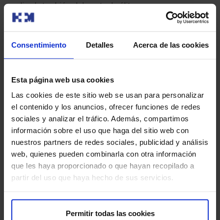
aplicada también al deporte de élite.
Consentimiento
Detalles
Acerca de las cookies
Esta página web usa cookies
Las cookies de este sitio web se usan para personalizar
el contenido y los anuncios, ofrecer funciones de redes
sociales y analizar el tráfico. Además, compartimos
información sobre el uso que haga del sitio web con
Alianza estratégica al servicio de la salud y el
nuestros partners de redes sociales, publicidad y análisis
deporte
web, quienes pueden combinarla con otra información
que les haya proporcionado o que hayan recopilado a
Como proveedor médico oficial de las selecciones
partir del uso que haya hecho de sus servicios.
nacionales masculina y femenina de baloncesto, HM
Hospitales pone a disposición de la FEB un modelo de
atención integral orientado al cuidado de la salud, la
Permitir todas las cookies