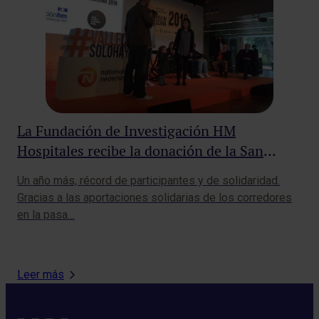
La Fundación de Investigación HM
Co
Hospitales recibe la donación de la San
Ho
Silvestre para ayudar a los niños con cáncer
pa
Un año más, récord de participantes y de solidaridad.
HM 
pr
Gracias a las aportaciones solidarias de los corredores
Fra
en la pasa…
(HM
Leer más