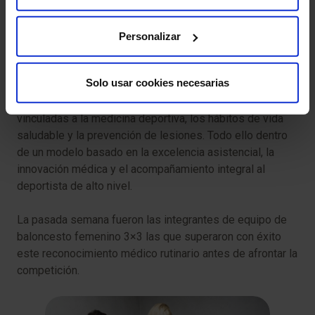
prevención y la optimización del rendimiento deportivo
de jugadores, jugadoras y cuerpos técnicos.
Personalizar
En el marco de esta colaboración, el Grupo se encarga de
los reconocimientos médicos, la asistencia sanitaria y la
Solo usar cookies necesarias
cobertura médica especializada de las distintas
selecciones nacionales, además de impulsar iniciativas
vinculadas a la medicina deportiva, los hábitos de vida
saludable y la prevención de lesiones. Todo ello dentro
de un modelo basado en la excelencia asistencial, la
innovación médica y el acompañamiento integral al
deportista de alto nivel.
La pasada semana fueron las integrantes de equipo de
baloncesto femenino 3×3 las que superaron con éxito
este reconocimiento médico rutinario antes de afrontar la
competición.