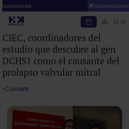
Notas de prensa
Descarga la app
International patie
Los Dres. Jorge Solís y
Leticia Fdez. Friera, de HM
CIEC, coordinadores del
estudio que descubre al gen
DCHS1 como el causante del
prolapso valvular mitral
Compartir