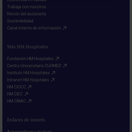
Trabaja con nosotros​
Rincón del accionista​
Sostenibilidad​
Canal interno de información​
Más HM Hospitales
Fundación HM Hospitales​
Centro Universitario CUHMED​
Instituto HM Hospitales​
Intranet HM Hospitales​
HM CIOCC​
HM CIEC​
HM CINAC​
Enlaces de interés
Aseguradoras y mutuas​