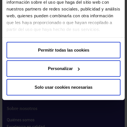
información sobre el uso que haga del sitio web con
El 45% de los hospitales de Galicia son
HM
nuestros partners de redes sociales, publicidad y análisis
privados y más de 370.000 ciudadanos
un
web, quienes pueden combinarla con otra información
tienen un seguro privado de salud
Fu
que les haya proporcionado o que hayan recopilado a
– Galicia destina anualmente 200 millones de euros a la
HM 
partir del uso que haya hecho de sus servicios.
contratación de servicios privados. Además de los
sis
conciertos par…
nec
Permitir todas las cookies
Leer más
Personalizar
Solo usar cookies necesarias
Sobre nosotros
Quiénes somos​
Excelencia en calidad​