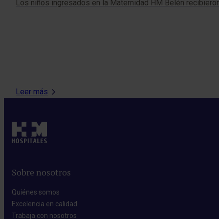
Los niños ingresados en la Maternidad HM Belén recibieron
Leer más
Sobre nosotros
Quiénes somos​
Excelencia en calidad​
Trabaja con nosotros​