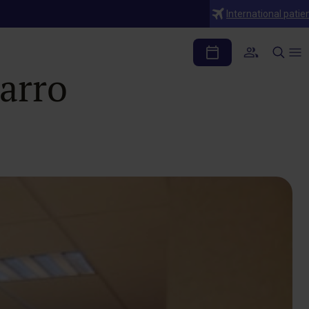
International patie
 Sanitario visitan
arro