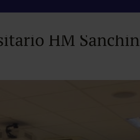
l Máster de Derecho
rsitario HM Sanchin