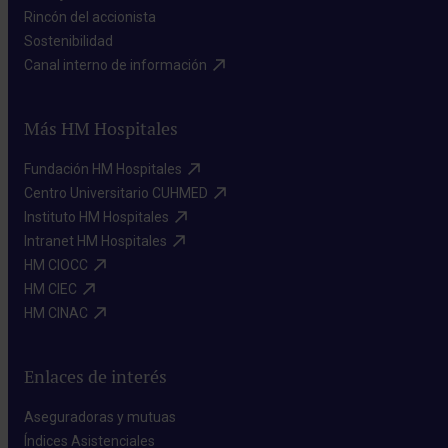
Rincón del accionista​
Sostenibilidad​
Canal interno de información​
Más HM Hospitales
Fundación HM Hospitales​
Centro Universitario CUHMED​
Instituto HM Hospitales​
Intranet HM Hospitales​
HM CIOCC​
HM CIEC​
HM CINAC​
Enlaces de interés
Aseguradoras y mutuas​
Índices Asistenciales​