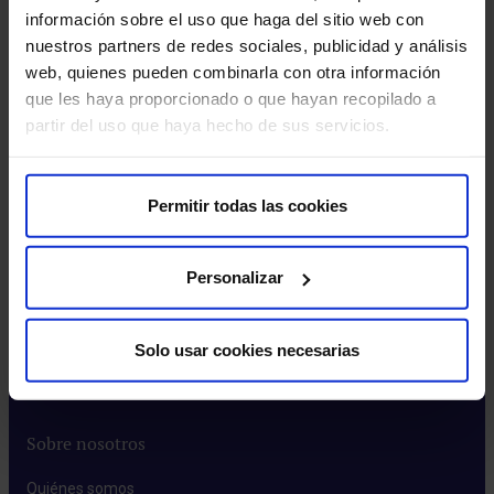
información sobre el uso que haga del sitio web con
Pr
Ayúdanos a que la Dra. Rubio se convierta en
nuestros partners de redes sociales, publicidad y análisis
Ho
la ‘Capitana Optimista’
web, quienes pueden combinarla con otra información
In
que les haya proporcionado o que hayan recopilado a
Des
Año a año la Fundación Hospital Optimista abre el plazo
de
partir del uso que haya hecho de sus servicios.
doc
para elegir al Capitán Optimista y la Historia más
Be
pre
Optimista. Al…
Permitir todas las cookies
Leer más
Personalizar
Solo usar cookies necesarias
Sobre nosotros
Quiénes somos​