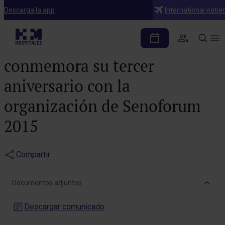
Notas de prensa
Descarga la app
International patie
La Unidad de Mama del
Hospital HM Modelo
conmemora su tercer
aniversario con la
organización de Senoforum
2015
Compartir
Documentos adjuntos
Descargar comunicado