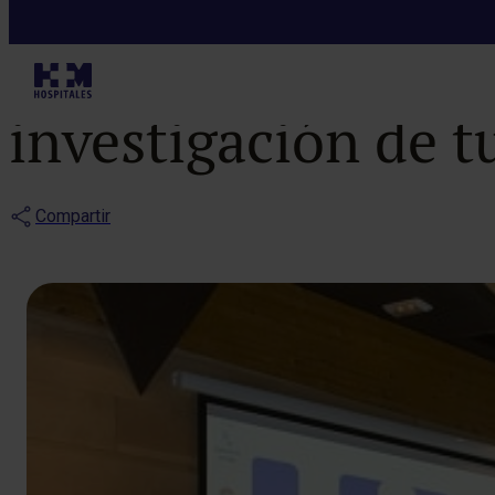
Notas de prensa
La biopsia líq
investigación de t
Compartir