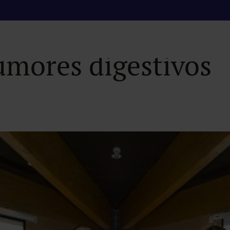
uida toma protagoni
umores digestivos