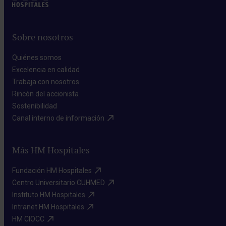
Sobre nosotros
Quiénes somos​
Excelencia en calidad​
Trabaja con nosotros​
Rincón del accionista​
Sostenibilidad​
Canal interno de información​
Más HM Hospitales
Fundación HM Hospitales​
Centro Universitario CUHMED​
Instituto HM Hospitales​
Intranet HM Hospitales​
HM CIOCC​