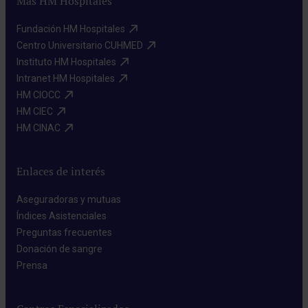
Más HM Hospitales
Fundación HM Hospitales​
Centro Universitario CUHMED​
Instituto HM Hospitales​
Intranet HM Hospitales​
HM CIOCC​
HM CIEC​
HM CINAC​
Enlaces de interés
Aseguradoras y mutuas​
Índices Asistenciales​
Preguntas frecuentes​
Donación de sangre​
Prensa​