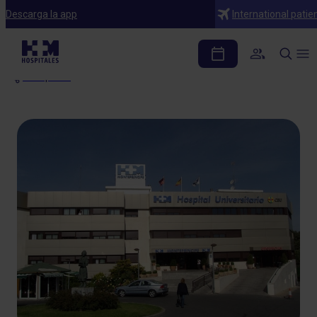
Notas de prensa
Descarga la app
International patie
IV Fórum Montepríncipe
Compartir