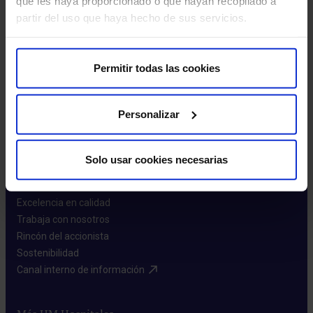
que les haya proporcionado o que hayan recopilado a
partir del uso que haya hecho de sus servicios.
Leer más
Permitir todas las cookies
Personalizar
Sobre nosotros
Solo usar cookies necesarias
Quiénes somos​
Excelencia en calidad​
Trabaja con nosotros​
Rincón del accionista​
Sostenibilidad​
Canal interno de información​