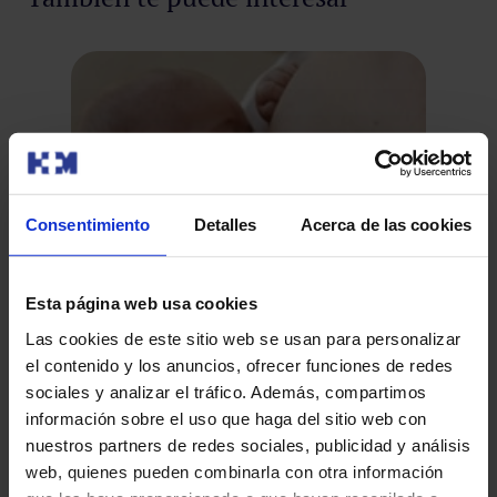
Consentimiento
Detalles
Acerca de las cookies
Esta página web usa cookies
HM Nuevo Belén crea un Comité de
Lactancia para promover la lactancia
Las cookies de este sitio web se usan para personalizar
Un
el contenido y los anuncios, ofrecer funciones de redes
materna desde el nacimiento del bebé
cr
HM Nuevo Belén pone en marcha esta iniciativa,
sociales y analizar el tráfico. Además, compartimos
consciente de la importancia que tiene, como hospital
información sobre el uso que haga del sitio web con
Muc
materno-infantil, e…
nuestros partners de redes sociales, publicidad y análisis
esp
web, quienes pueden combinarla con otra información
ex