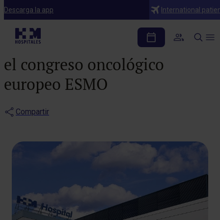
Notas de prensa
Descarga la app
International patie
Importante participación
de expertos de HM CIOCC en
el congreso oncológico
europeo ESMO
Compartir