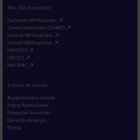
Más HM Hospitales
Fundación HM Hospitales​
Centro Universitario CUHMED​
Instituto HM Hospitales​
Intranet HM Hospitales​
HM CIOCC​
HM CIEC​
HM CINAC​
Enlaces de interés
Aseguradoras y mutuas​
Índices Asistenciales​
Preguntas frecuentes​
Donación de sangre​
Prensa​