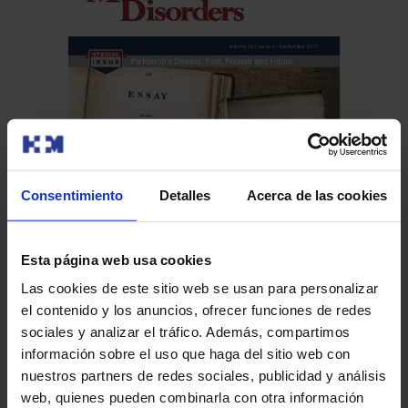
Consentimiento
Detalles
Acerca de las cookies
Un
ca
Esta página web usa cookies
Las cookies de este sitio web se usan para personalizar
HM 
‘Movement Disorders’, la revista que edita el
el contenido y los anuncios, ofrecer funciones de redes
Pac
Dr. Obeso, se convierte en una de las
sociales y analizar el tráfico. Además, compartimos
Cen
publicaciones más influyentes en Neurología
información sobre el uso que haga del sitio web con
‘Movement Disorders’, la revista que edita el Dr. José A.
nuestros partners de redes sociales, publicidad y análisis
Obeso, se convierte en una de las publicaciones más
web, quienes pueden combinarla con otra información