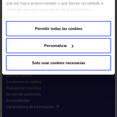
influyente…
que les haya proporcionado o que hayan recopilado a
partir del uso que haya hecho de sus servicios.
Leer más
Permitir todas las cookies
Personalizar
Solo usar cookies necesarias
Sobre nosotros
Quiénes somos​
Excelencia en calidad​
Trabaja con nosotros​
Rincón del accionista​
Sostenibilidad​
Canal interno de información​