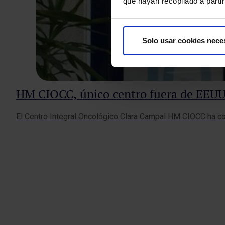
que hayan recopilado a parti
Solo usar cookies nece
HM CIOCC, único centro fuera de EEUU a
El Centro Integral Oncológico Clara Campal HM CIOCC ha con