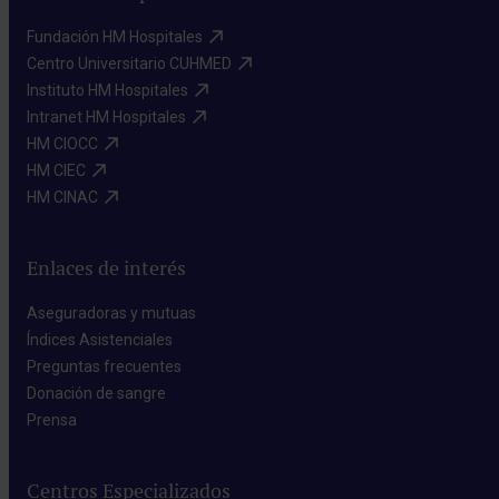
Fundación HM Hospitales​
Centro Universitario CUHMED​
Instituto HM Hospitales​
Intranet HM Hospitales​
HM CIOCC​
HM CIEC​
HM CINAC​
Enlaces de interés
Aseguradoras y mutuas​
Índices Asistenciales​
Preguntas frecuentes​
Donación de sangre​
Prensa​
Centros Especializados