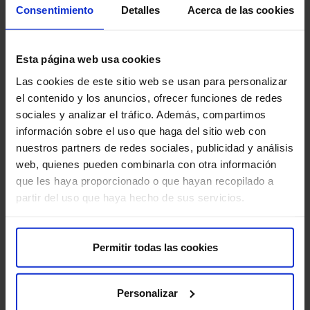
Universitario Son Espases, de Palma de Mallorca y el Dr.
Consentimiento
Detalles
Acerca de las cookies
Eduardo Díaz, de HM Sanchinarro, que expusieron sus
opiniones sobre el abordaje de la carcitomatosis
retroperitoneal.
Esta página web usa cookies
Las cookies de este sitio web se usan para personalizar
el contenido y los anuncios, ofrecer funciones de redes
sociales y analizar el tráfico. Además, compartimos
El abordaje de esta patología consiste en la
información sobre el uso que haga del sitio web con
citorreducción quirúrgica para que no queden residuos
nuestros partners de redes sociales, publicidad y análisis
tumorales visibles, y la quimioterapia hipertérmica
web, quienes pueden combinarla con otra información
intraperitoneal, para acabar con los residuos
que les haya proporcionado o que hayan recopilado a
microscópicos no visibles. El Dr. Morales explicó que
partir del uso que haya hecho de sus servicios.
«se está consiguiendo llevar a cabo con éxito la
citorreducción con cirugía mínimamente invasiva -
laparoscopia- y no descartamos que en un futuro se
Permitir todas las cookies
pueda hacer con cirugía robótica».
Personalizar