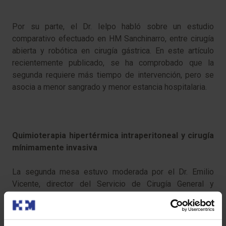
Por su parte, el Dr. Ielpo habló sobre un estudio
comparativo efectuado en HM Sanchinarro, entre cirugía
abierta y robótica en cirugía gástrica. En este artículo
recientemente publicado, se ha comprobado que la
segunda requiere más tiempo de intervención, pero se
asocia a menor sangrado y menor estancia hospitalaria.
Quimioterapia hipertérmica intraperitoneal y cirugía
mínimamente invasiva
La segunda mesa estuvo moderada por el Dr. Emilio
Vicente, director del Servicio de Cirugía General y
Digestiva de HM Sanchinarro, y el Dr. José Mª Ramia, del
Hospital Universitario de Guadalajara. El primer tema a
debatir fue entre el Dr. Rafael Morales, del Hospital