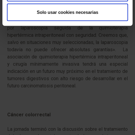
El Dr. Díaz expuso que «todavía es necesario el avance
Solo usar cookies necesarias
de los métodos de estudio preoperatorios por imagen
que permitan un adecuado desarrollo de la citorreducción
por laparoscopia seguida de la quimioterapia
hipertérmica intraperitoneal con seguridad. Creemos que,
salvo en situaciones muy seleccionadas, la laparoscopia
todavía no puede ofrecer absolutas garantías». La
asociación de quimioterapia hipertérmica intraperitoneal
y cirugía mínimamente invasiva tendrá una especial
indicación en un futuro muy próximo en el tratamiento de
tumores digestivos con alto riesgo de desarrollar en el
futuro carcinomatosis peritoneal.
Cáncer colorrectal
La jornada terminó con la discusión sobre el tratamiento