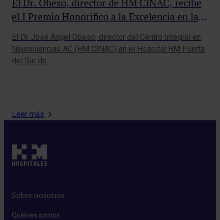
El Dr. Obeso, director de HM CINAC, recibe
el I Premio Honorífico a la Excelencia en la
HM
Trayectoria Científica de la Fundación
Ne
El Dr. José Ángel Obeso, director del Centro Integral en
AstraZeneca
Neurociencias AC (HM CINAC) en el Hospital HM Puerta
Des
del Sur de…
de 
hos
Leer más
Sobre nosotros
Quiénes somos​