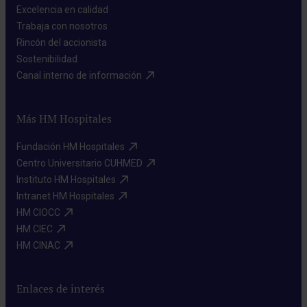
Excelencia en calidad​
Trabaja con nosotros​
Rincón del accionista​
Sostenibilidad​
Canal interno de información​
Más HM Hospitales
Fundación HM Hospitales​
Centro Universitario CUHMED​
Instituto HM Hospitales​
Intranet HM Hospitales​
HM CIOCC​
HM CIEC​
HM CINAC​
Enlaces de interés