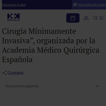
Notas de prensa
Descarga la app
International patie
HM Sanchinarro acoge la
Jornada “Controversias en
Cirugía Mínimamente
Invasiva”, organizada por la
Academia Médico Quirúrgica
Española
Compartir
Documentos adjuntos