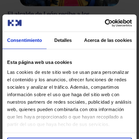
El alcalde de León recibe a los
representantes de HM Hospitales en León
El alcalde de León, José Antonio Díez, ha recibido en
Consentimiento
Detalles
Acerca de las cookies
visita oficial al director territorial de HM Hospitales en
2ª
León, R…
Ca
Esta página web usa cookies
Las cookies de este sitio web se usan para personalizar
Con
el contenido y los anuncios, ofrecer funciones de redes
Mon
sociales y analizar el tráfico. Además, compartimos
Pre
información sobre el uso que haga del sitio web con
nuestros partners de redes sociales, publicidad y análisis
web, quienes pueden combinarla con otra información
Leer más
que les haya proporcionado o que hayan recopilado a
partir del uso que haya hecho de sus servicios.