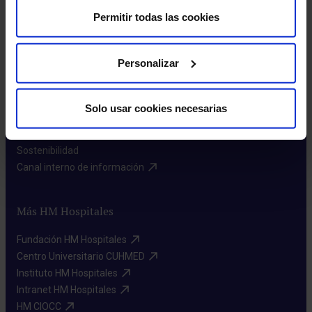
Permitir todas las cookies
Sobre nosotros
Personalizar
Quiénes somos​
Excelencia en calidad​
Solo usar cookies necesarias
Trabaja con nosotros​
Rincón del accionista​
Sostenibilidad​
Canal interno de información​
Más HM Hospitales
Fundación HM Hospitales​
Centro Universitario CUHMED​
Instituto HM Hospitales​
Intranet HM Hospitales​
HM CIOCC​