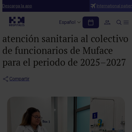
Notas de prensa
Descarga la app
International patie
HM Hospitales y Adeslas
Español
alcanzan un acuerdo para la
atención sanitaria al colectivo
de funcionarios de Muface
para el periodo de 2025–2027
Compartir