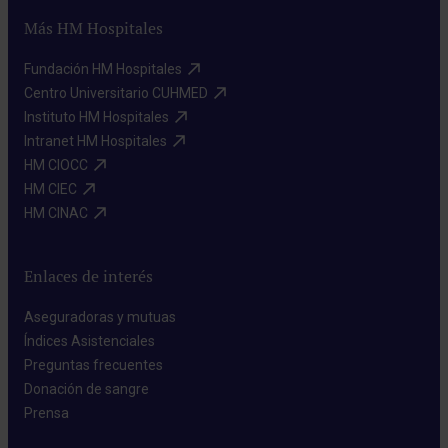
Más HM Hospitales
Fundación HM Hospitales​
Centro Universitario CUHMED​
Instituto HM Hospitales​
Intranet HM Hospitales​
HM CIOCC​
HM CIEC​
HM CINAC​
Enlaces de interés
Aseguradoras y mutuas​
Índices Asistenciales​
Preguntas frecuentes​
Donación de sangre​
Prensa​