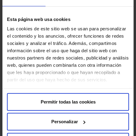
También te puede interesar
Esta página web usa cookies
Las cookies de este sitio web se usan para personalizar
el contenido y los anuncios, ofrecer funciones de redes
sociales y analizar el tráfico. Además, compartimos
información sobre el uso que haga del sitio web con
nuestros partners de redes sociales, publicidad y análisis
web, quienes pueden combinarla con otra información
que les haya proporcionado o que hayan recopilado a
partir del uso que haya hecho de sus servicios.
El
Nace el servicio de Cirugía Ortopédica y
Permitir todas las cookies
so
Traumatología en HM Nuevo Belén
ma
Personalizar
El 
El Hospital Universitario HM Nuevo Belén acaba de
Cir
inaugurar un nuevo servicio de Cirugía Ortopédica y