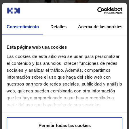
Consentimiento
Detalles
Acerca de las cookies
Cirugía oral y maxilofacial
Esta página web usa cookies
Las cookies de este sitio web se usan para personalizar
HM Málaga refuerza su actividad en cirugía oral y
el contenido y los anuncios, ofrecer funciones de redes
maxilofacial gracias a un equipo con amplia experiencia
sociales y analizar el tráfico. Además, compartimos
en el diagnóstico y tratamiento de patologías de la boca,
información sobre el uso que haga del sitio web con
los maxilares y la región cervicofacial. Entre los
nuestros partners de redes sociales, publicidad y análisis
procedimientos más destacados se encuentran la
web, quienes pueden combinarla con otra información
extracción de muelas del juicio, cirugía ortognática,
que les haya proporcionado o que hayan recopilado a
reconstrucción facial tras traumatismos, tratamiento de
partir del uso que haya hecho de sus servicios.
patologías de la articulación temporomandibular (ATM),
cirugía preprotésica y regeneración ósea, así como el
abordaje de tumores de cabeza y cuello y patología de
Permitir todas las cookies