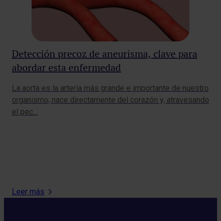
Detección precoz de aneurisma, clave para
abordar esta enfermedad
La aorta es la arteria más grande e importante de nuestro
Ex
organismo; nace directamente del corazón y, atravesando
Sa
el pec…
pa
Mad
Nav
Ob
Leer más