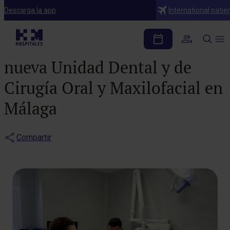
Notas de prensa
Descarga la app
International patie
HM Hospitales refuerza
su oferta asistencial con una
nueva Unidad Dental y de
Cirugía Oral y Maxilofacial en
Málaga
Compartir