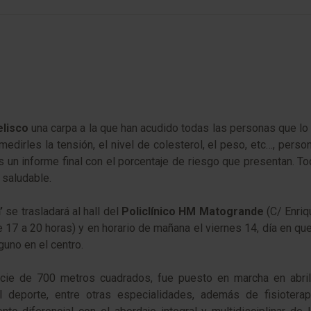
lisco
una carpa a la que han acudido todas las personas que 
edirles la tensión, el nivel de colesterol, el peso, etc…, perso
s un informe final con el porcentaje de riesgo que presentan. T
 saludable.
n’
se trasladará al hall del
Policlínico HM Matogrande
(C/ Enriq
17 a 20 horas) y en horario de mañana el viernes 14, día en que
guno en el centro.
ficie de 700 metros cuadrados, fue puesto en marcha en abri
deporte, entre otras especialidades, además de fisioterape