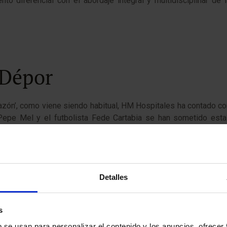
 diferencial con el abordaje integral y multidisciplinar de 
 Dépor
corazón’, como viene siendo habitual, HM Hospitales ha contado co
 Pepe Mel y el futbolista Fede Cartabia se han sometido est
 animado a los coruñeses a controlar su salud y a seguir unos 
ortivo desde el año 2014. La semana pasada, Fede Valverde, un
Detalles
CAMPAÑA NO TE ARRIESGUES, CORAZÓN.doc
s
b se usan para personalizar el contenido y los anuncios, ofrecer