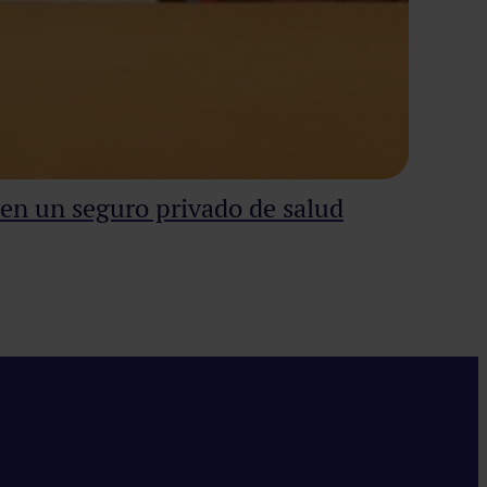
nen un seguro privado de salud
Est
Quem