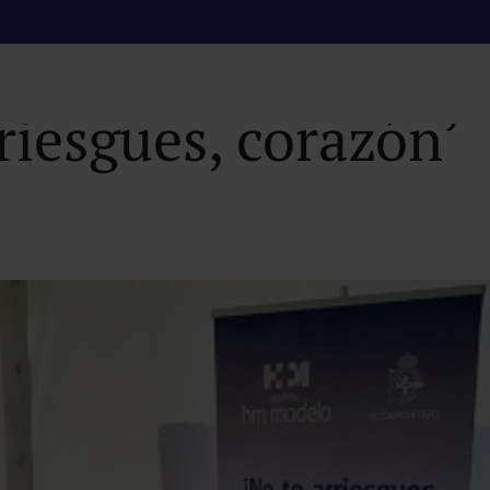
pone en marcha en
riesgues, corazón’