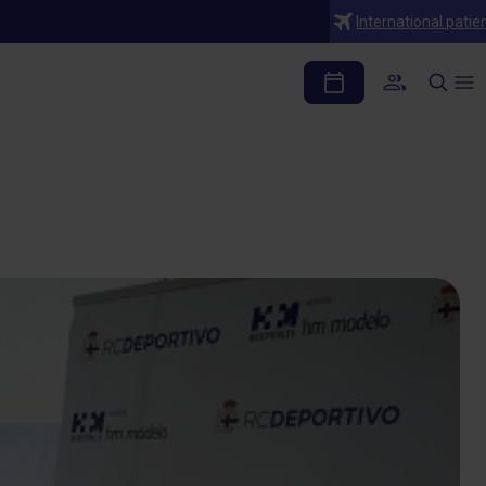
International patie
 A Coruña la