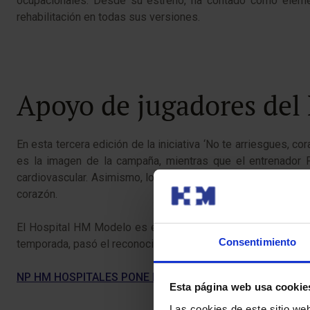
ocupacionales. Desde su estreno, ha contado como elemento
rehabilitación en todas sus versiones.
Apoyo de jugadores del
En esta tercera edición de la iniciativa ‘No te arriesgues, 
es la imagen de la campaña, mientras que el entrenador
cardiovascular. Asimismo, los dos miembros del equipo han
corazón.
El Hospital HM Modelo es el centro médico oficial del Dep
Consentimiento
temporada, pasó el reconocimiento en el centro.
NP HM HOSPITALES PONE EN MARCHA EN A CORUÑA LA 
Esta página web usa cookie
Las cookies de este sitio we