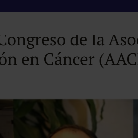
articipa en cuatro
 Congreso de la As
ción en Cáncer (AA