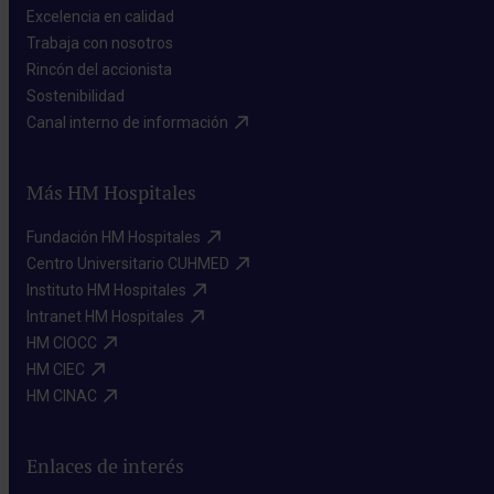
Excelencia en calidad​
Trabaja con nosotros​
Rincón del accionista​
Sostenibilidad​
Canal interno de información​
Más HM Hospitales
Fundación HM Hospitales​
Centro Universitario CUHMED​
Instituto HM Hospitales​
Intranet HM Hospitales​
HM CIOCC​
HM CIEC​
HM CINAC​
Enlaces de interés