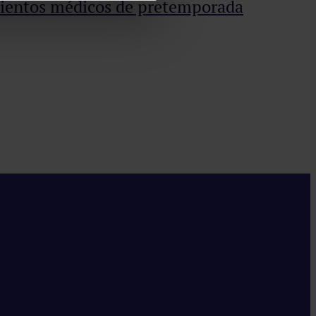
mientos médicos de pretemporada
HM
Desd