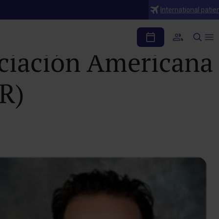
International patie
 investigaciones
ociación Americana
CR)