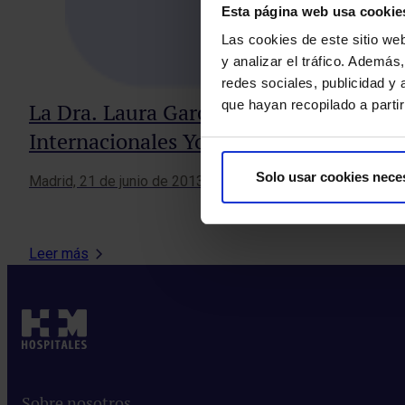
Esta página web usa cookie
Las cookies de este sitio we
y analizar el tráfico. Ademá
redes sociales, publicidad y
que hayan recopilado a parti
La Dra. Laura García Estévez, Director
Internacionales Yo Dona por su labor p
Solo usar cookies nece
Madrid, 21 de junio de 2013. La Dra. Laura García Estévez,
Leer más
Sobre nosotros