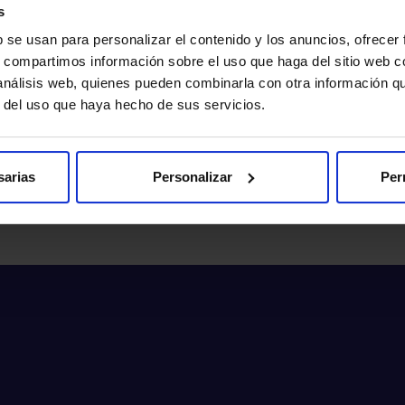
s
b se usan para personalizar el contenido y los anuncios, ofrecer
s, compartimos información sobre el uso que haga del sitio web 
 análisis web, quienes pueden combinarla con otra información q
r del uso que haya hecho de sus servicios.
a de la Unidad de Mama del CIOCC, galardo
rofesional
sarias
Personalizar
Per
 directora de la Unidad de Mama del Centro Integral Oncológico…