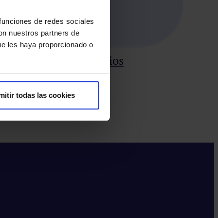
 funciones de redes sociales
con nuestros partners de
ue les haya proporcionado o
HM
nada en los VIII Premios
El H
mitir todas las cookies