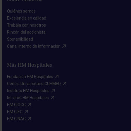
Quiénes somos​
Excelencia en calidad​
Trabaja con nosotros​
Rincón del accionista​
Sostenibilidad​
Canal interno de información​
Más HM Hospitales
Fundación HM Hospitales​
Centro Universitario CUHMED​
Instituto HM Hospitales​
Intranet HM Hospitales​
HM CIOCC​
HM CIEC​
HM CINAC​