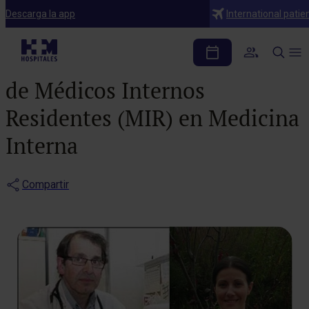
Notas de prensa
Descarga la app
International patie
HM Hospitales es
acreditado para la formación
de Médicos Internos
Residentes (MIR) en Medicina
Interna
Compartir