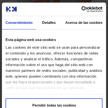
Protégete frente a la gripe
Cada año, con la llegada del invierno, empiezan a
Consentimiento
Detalles
Acerca de las cookies
aparecer los casos de gripe. Su incremento durante los
Ps
meses fríos da…
Más
Esta página web usa cookies
pso
Las cookies de este sitio web se usan para personalizar
afe
el contenido y los anuncios, ofrecer funciones de redes
sociales y analizar el tráfico. Además, compartimos
información sobre el uso que haga del sitio web con
Leer más
nuestros partners de redes sociales, publicidad y análisis
web, quienes pueden combinarla con otra información
que les haya proporcionado o que hayan recopilado a
partir del uso que haya hecho de sus servicios.
Permitir todas las cookies