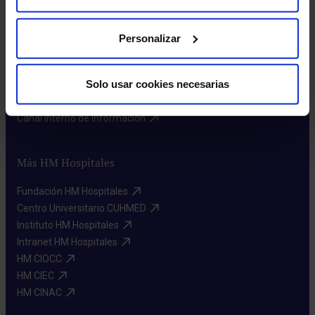
Sobre nosotros
Quiénes somos​
Personalizar
Excelencia en calidad​
Trabaja con nosotros​
Solo usar cookies necesarias
Rincón del accionista​
Sostenibilidad​
Canal interno de información​
Más HM Hospitales
Fundación HM Hospitales​
Centro Universitario CUHMED​
Instituto HM Hospitales​
Intranet HM Hospitales​
HM CIOCC​
HM CIEC​
HM CINAC​