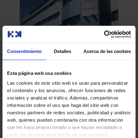
Consentimiento
Detalles
Acerca de las cookies
HM
25 oncólogos colombianos se forman en HM
Esta página web usa cookies
‘W
CIOCC en cáncer de pulmón
Las cookies de este sitio web se usan para personalizar
Ne
el contenido y los anuncios, ofrecer funciones de redes
HM 
Un grupo de 25 oncólogos colombianos han asistido en
sociales y analizar el tráfico. Además, compartimos
pri
el Centro Integral Oncológico Clara Campal HM CIOCC,
información sobre el uso que haga del sitio web con
Hos
ubicado en el…
nuestros partners de redes sociales, publicidad y análisis
web, quienes pueden combinarla con otra información
que les haya proporcionado o que hayan recopilado a
Leer más
partir del uso que haya hecho de sus servicios.