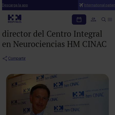
Notas de prensa
Descarga la app
International patie
HM Hospitales apuesta
por Dr. José Obeso como
director del Centro Integral
en Neurociencias HM CINAC
Compartir