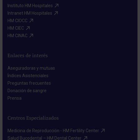
Instituto HM Hospitales​
Intranet HM Hospitales​
HM CIOCC​
HM CIEC​
HM CINAC​
Enlaces de interés
Aseguradoras y mutuas​
Índices Asistenciales​
Preguntas frecuentes​
Donación de sangre​
Prensa​
Centros Especializados
Medicina de Reproducción - HM Fertility Center​
Salud Bucodental – HM Dental Center​