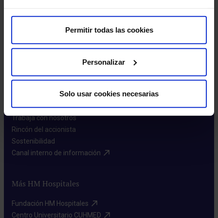
Permitir todas las cookies
Personalizar
Sobre nosotros
Solo usar cookies necesarias
Quiénes somos​
Excelencia en calidad​
Trabaja con nosotros​
Rincón del accionista​
Sostenibilidad​
Canal interno de información​
Más HM Hospitales
Fundación HM Hospitales​
Centro Universitario CUHMED​