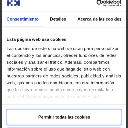
El Hospital Modelo pone en marcha una
De
nueva sala de hemodinámica con
ab
Consentimiento
Detalles
Acerca de las cookies
equipamiento de última generación
Permite la adquisición de modelos 3D, combinados con
La 
otras técnicas de imagen como el TAC. Se utiliza
org
Esta página web usa cookies
fundamentalmente e…
el 
Las cookies de este sitio web se usan para personalizar
el contenido y los anuncios, ofrecer funciones de redes
sociales y analizar el tráfico. Además, compartimos
Leer más
información sobre el uso que haga del sitio web con
nuestros partners de redes sociales, publicidad y análisis
web, quienes pueden combinarla con otra información
que les haya proporcionado o que hayan recopilado a
partir del uso que haya hecho de sus servicios.
Sobre nosotros
Permitir todas las cookies
Quiénes somos​