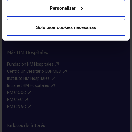
Excelencia en calidad​
Personalizar
Trabaja con nosotros​
Rincón del accionista​
Sostenibilidad​
Solo usar cookies necesarias
Canal interno de información​
Más HM Hospitales
Fundación HM Hospitales​
Centro Universitario CUHMED​
Instituto HM Hospitales​
Intranet HM Hospitales​
HM CIOCC​
HM CIEC​
HM CINAC​
Enlaces de interés