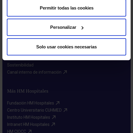
Permitir todas las cookies
Sobre nosotros
Personalizar
Quiénes somos​
Excelencia en calidad​
Solo usar cookies necesarias
Trabaja con nosotros​
Rincón del accionista​
Sostenibilidad​
Canal interno de información​
Más HM Hospitales
Fundación HM Hospitales​
Centro Universitario CUHMED​
Instituto HM Hospitales​
Intranet HM Hospitales​
HM CIOCC​