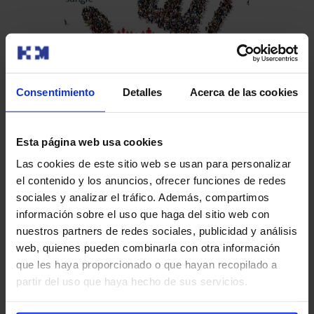
Consentimiento
Detalles
Acerca de las cookies
VIII Maratón Solidario de Donación de
La
Sangre
Fe
Esta página web usa cookies
re
La Unidad de Donación de Sangre de HM Hospitales, en
Las cookies de este sitio web se usan para personalizar
La 
de
colaboración con el Centro de Transfusión de la
el contenido y los anuncios, ofrecer funciones de redes
Car
Comunidad de Madrid…
sociales y analizar el tráfico. Además, compartimos
HM
información sobre el uso que haga del sitio web con
nuestros partners de redes sociales, publicidad y análisis
web, quienes pueden combinarla con otra información
Leer más
que les haya proporcionado o que hayan recopilado a
partir del uso que haya hecho de sus servicios.