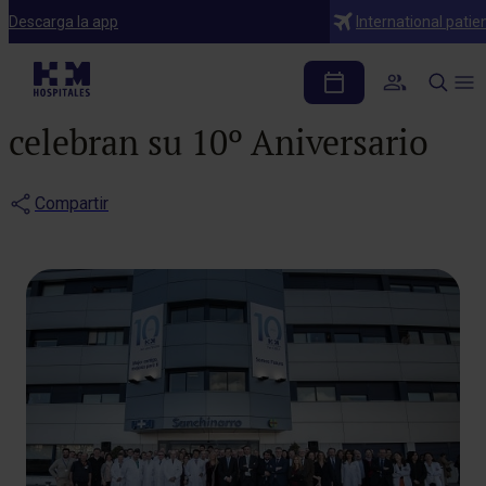
Notas de prensa
Descarga la app
International patie
El hospital universitario
HM Sanchinarro y HM CIOCC
celebran su 10º Aniversario
Compartir