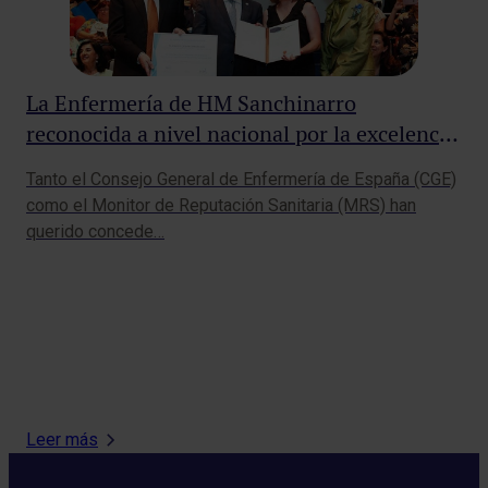
La Enfermería de HM Sanchinarro
reconocida a nivel nacional por la excelencia
en su labor asistencial y terapéutica
Tanto el Consejo General de Enfermería de España (CGE)
como el Monitor de Reputación Sanitaria (MRS) han
El
querido concede…
ac
FP
El 
exp
Fu
Leer más