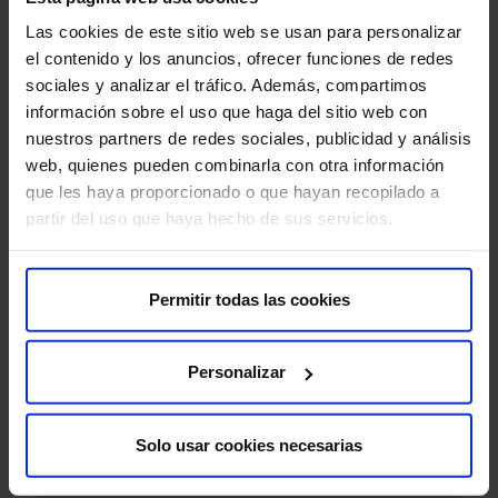
exactitud de todo tipo de tumores. En este sentido,
Las cookies de este sitio web se usan para personalizar
la Unidad de Radiología de la Mujer, el Servicio de
el contenido y los anuncios, ofrecer funciones de redes
Oncología Radioterápica, la Unidad de Cáncer y
sociales y analizar el tráfico. Además, compartimos
Embarazo o la Unidad de Prevención Precoz
información sobre el uso que haga del sitio web con
Personalizada son ejemplos de servicios de máximo
nuestros partners de redes sociales, publicidad y análisis
nivel.​
web, quienes pueden combinarla con otra información
que les haya proporcionado o que hayan recopilado a
Por otro lado, HM CIOCC integra además una unidad
partir del uso que haya hecho de sus servicios.
sofisticada y altamente reconocida de investigación
clínica en oncología denominada Unidad de Ensayos
Clínicos en Fases Tempranas START Madrid-HM CIOCC,
Permitir todas las cookies
que permite tratar a los pacientes con fármacos
realmente innovadores años antes de su potencial
comercialización. Además, el centro tiene un servicio
Personalizar
pionero en atención traslacional como el Laboratorio de
Dianas Terapéuticas, que integra un conocimiento que
engloba desde el análisis más convencional hasta las
Solo usar cookies necesarias
determinaciones moleculares más sofisticadas.