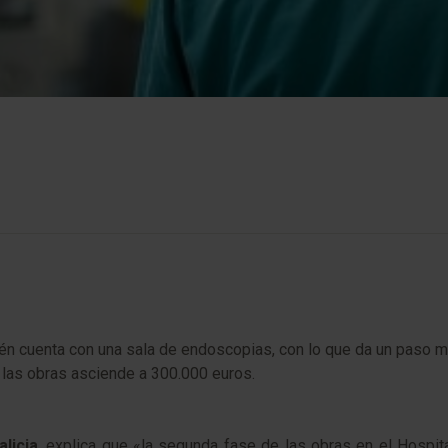
ién cuenta con una sala de endoscopias, con lo que da un paso má
e las obras asciende a 300.000 euros.
alicia
, explica que «la segunda fase de las obras en el Hospit