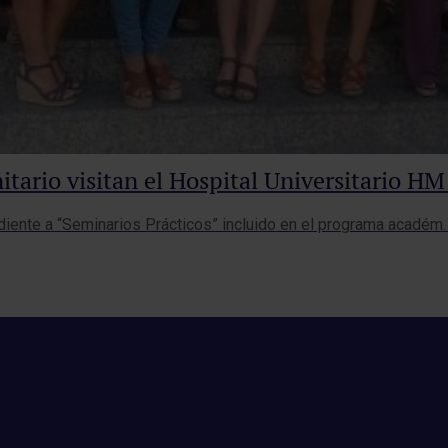
tario visitan el Hospital Universitario H
ndiente a “Seminarios Prácticos” incluido en el programa académ