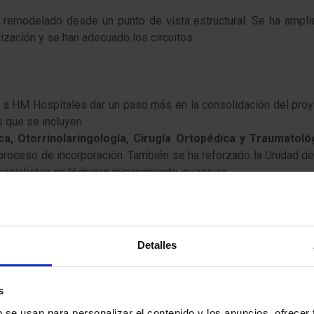
o remodelado desde un punto de vista estructural. Se ha ampli
ización y se han adecuado los circuitos.
a HM Hospitales dar un paso más en la consolidación del proyec
s que se incluyen
tica, Otorrinolaringología, Cirugía Ortopédica y Traumatoló
 proceso de incorporación. También se ha reforzado la Unidad de
especialistas en técnicas mínimamente invasivas.
Detalles
go
, afirma que «HM Hospitales vuelve a mostrar su compromiso c
el centro y de la adquisición de equipamientos de última generac
s
b se usan para personalizar el contenido y los anuncios, ofrecer