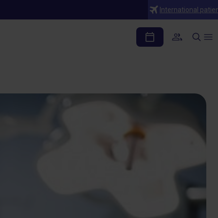
International patie
oque quirúrgico