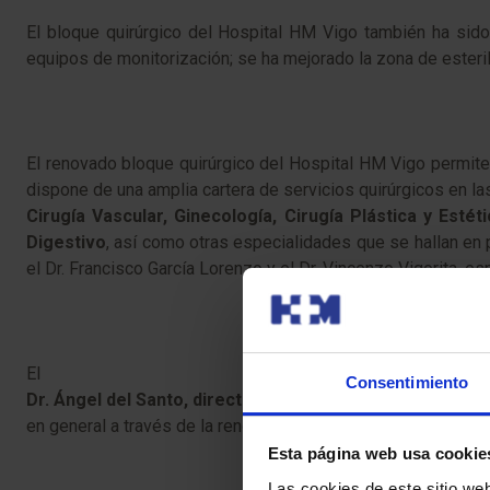
El bloque quirúrgico del Hospital HM Vigo también ha sid
equipos de monitorización; se ha mejorado la zona de esteril
El renovado bloque quirúrgico del Hospital HM Vigo permite 
dispone de una amplia cartera de servicios quirúrgicos en la
Cirugía Vascular, Ginecología, Cirugía Plástica y Esté
Digestivo
, así como otras especialidades que se hallan en
el Dr. Francisco García Lorenzo y el Dr. Vincenzo Vigorita, 
El
Consentimiento
Dr. Ángel del Santo, director médico del Hospital HM Vi
en general a través de la renovación del bloque quirúrgico d
Esta página web usa cookie
Las cookies de este sitio we