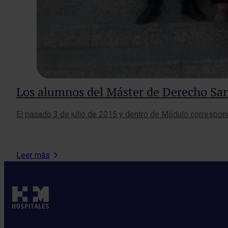
Los alumnos del Máster de Derecho Sani
​El pasado 3 de julio de 2015 y dentro de Módulo correspo
Leer más