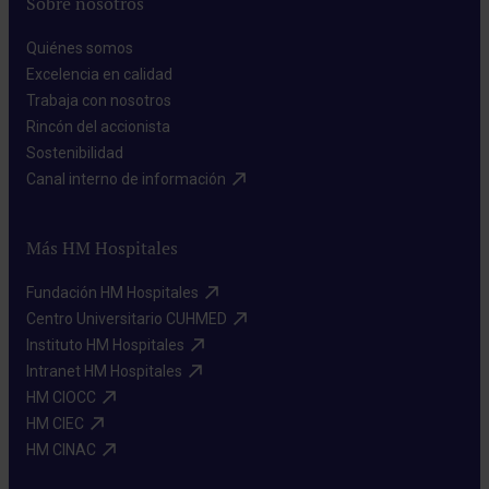
Sobre nosotros
Quiénes somos​
Excelencia en calidad​
Trabaja con nosotros​
Rincón del accionista​
Sostenibilidad​
Canal interno de información​
Más HM Hospitales
Fundación HM Hospitales​
Centro Universitario CUHMED​
Instituto HM Hospitales​
Intranet HM Hospitales​
HM CIOCC​
HM CIEC​
HM CINAC​