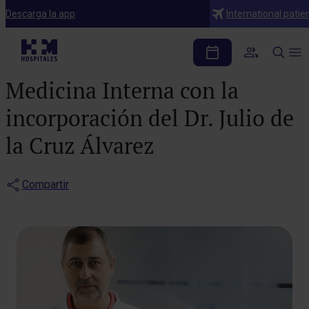
Notas de prensa
Descarga la app
International patie
El Hospital HM Vigo
refuerza el servicio de
Medicina Interna con la
incorporación del Dr. Julio de
la Cruz Álvarez
Compartir