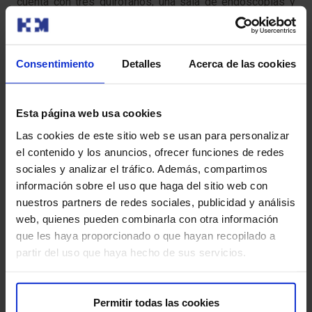
cuenta con tres quirófanos, una sala de endoscopias y
tecnología de última generación.
Consentimiento
Detalles
Acerca de las cookies
Esta página web usa cookies
Las cookies de este sitio web se usan para personalizar
También te puede interesar
el contenido y los anuncios, ofrecer funciones de redes
sociales y analizar el tráfico. Además, compartimos
información sobre el uso que haga del sitio web con
nuestros partners de redes sociales, publicidad y análisis
web, quienes pueden combinarla con otra información
que les haya proporcionado o que hayan recopilado a
partir del uso que haya hecho de sus servicios.
Permitir todas las cookies