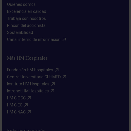
Quiénes somos​
Excelencia en calidad​
Trabaja con nosotros​
Rincón del accionista​
Sostenibilidad​
Canal interno de información​
Más HM Hospitales
Fundación HM Hospitales​
Centro Universitario CUHMED​
Instituto HM Hospitales​
Intranet HM Hospitales​
HM CIOCC​
HM CIEC​
HM CINAC​
Enlaces de interés