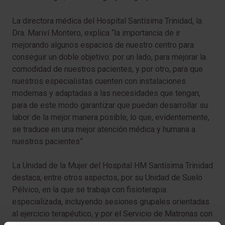
La directora médica del Hospital Santísima Trinidad, la
Dra. Mariví Montero, explica “la importancia de ir
mejorando algunos espacios de nuestro centro para
conseguir un doble objetivo: por un lado, para mejorar la
comodidad de nuestros pacientes, y por otro, para que
nuestros especialistas cuenten con instalaciones
modernas y adaptadas a las necesidades que tengan,
para de este modo garantizar que puedan desarrollar su
labor de la mejor manera posible, lo que, evidentemente,
se traduce en una mejor atención médica y humana a
nuestros pacientes”.
La Unidad de la Mujer del Hospital HM Santísima Trinidad
destaca, entre otros aspectos, por su Unidad de Suelo
Pélvico, en la que se trabaja con fisioterapia
especializada, incluyendo sesiones grupales orientadas
al ejercicio terapéutico, y por el Servicio de Matronas con