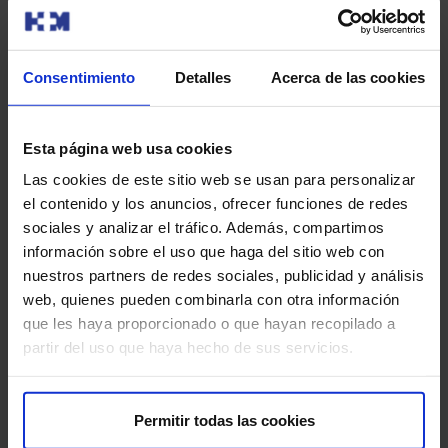
seguimiento del embarazo, ofreciendo un
acompañamiento continuo a las gestantes.
Consentimiento
Detalles
Acerca de las cookies
Esta página web usa cookies
También te puede interesar
Las cookies de este sitio web se usan para personalizar
el contenido y los anuncios, ofrecer funciones de redes
sociales y analizar el tráfico. Además, compartimos
información sobre el uso que haga del sitio web con
nuestros partners de redes sociales, publicidad y análisis
web, quienes pueden combinarla con otra información
que les haya proporcionado o que hayan recopilado a
partir del uso que haya hecho de sus servicios.
Permitir todas las cookies
De