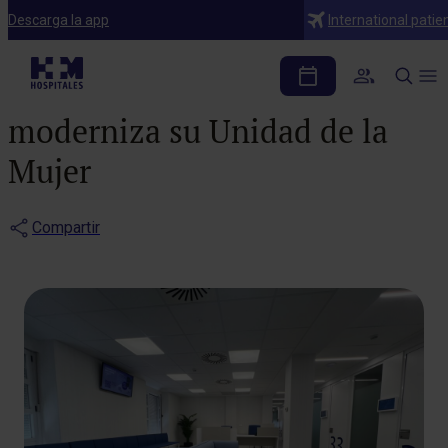
Notas de prensa
Descarga la app
International patie
El Hospital HM
Santísima Trinidad
moderniza su Unidad de la
Mujer
Compartir