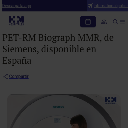
Notas de prensa
Descarga la app
International patie
El Hospital HM Puerta
del Sur contará con el primer
PET-RM Biograph MMR, de
Siemens, disponible en
España
Compartir