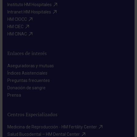
Instituto HM Hospitales​
Intranet HM Hospitales​
HM CIOCC​
HM CIEC​
HM CINAC​
Enlaces de interés
Aseguradoras y mutuas​
Índices Asistenciales​
Preguntas frecuentes​
Donación de sangre​
Prensa​
Centros Especializados
Medicina de Reproducción - HM Fertility Center​
Salud Bucodental – HM Dental Center​