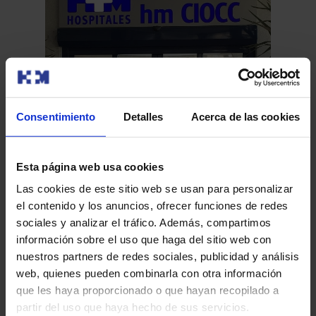
Consentimiento
Detalles
Acerca de las cookies
Ex
HM Hospitales apuesta por prevenir el dolor
Esta página web usa cookies
HM
en el paciente oncológico
Las cookies de este sitio web se usan para personalizar
no
el contenido y los anuncios, ofrecer funciones de redes
Mad
HM Hospitales de manera pionera en España ha puesto
de
sociales y analizar el tráfico. Además, compartimos
Enf
en marcha un nuevo recurso asistencial orientado al
información sobre el uso que haga del sitio web con
la 
paciente oncológ…
nuestros partners de redes sociales, publicidad y análisis
web, quienes pueden combinarla con otra información
que les haya proporcionado o que hayan recopilado a
Leer más
partir del uso que haya hecho de sus servicios.