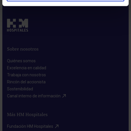
Leer más
Sobre nosotros
Quiénes somos​
Excelencia en calidad​
Trabaja con nosotros​
Rincón del accionista​
Sostenibilidad​
Canal interno de información​
Más HM Hospitales
Fundación HM Hospitales​