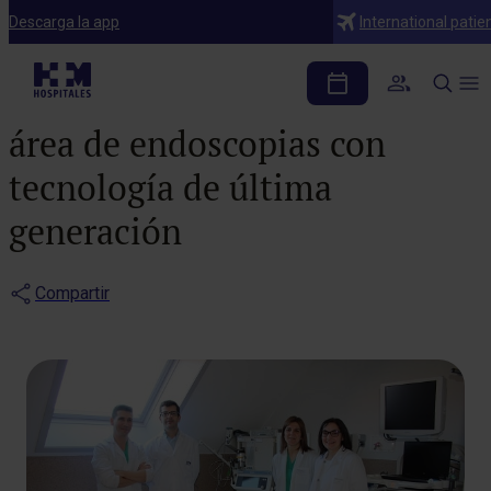
Notas de prensa
Descarga la app
International patie
El Hospital HM Modelo
pone en marcha una nueva
área de endoscopias con
tecnología de última
generación
Compartir