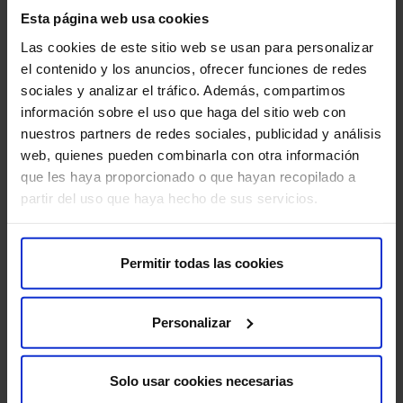
Esta página web usa cookies
Las cookies de este sitio web se usan para personalizar
el contenido y los anuncios, ofrecer funciones de redes
sociales y analizar el tráfico. Además, compartimos
información sobre el uso que haga del sitio web con
nuestros partners de redes sociales, publicidad y análisis
web, quienes pueden combinarla con otra información
que les haya proporcionado o que hayan recopilado a
partir del uso que haya hecho de sus servicios.
Do
Sonríe sin complejos
Permitir todas las cookies
El 
La imagen es nuestra carta de presentación. Lucir una
emi
bonita sonrisa nos hace más atractivos y esto mejora la
sob
autoestima…
Personalizar
Solo usar cookies necesarias