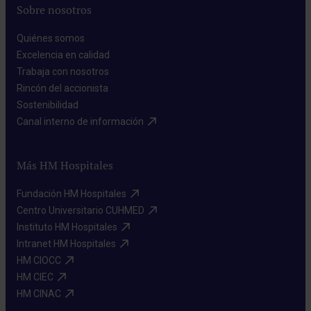
Sobre nosotros
Quiénes somos​
Excelencia en calidad​
Trabaja con nosotros​
Rincón del accionista​
Sostenibilidad​
Canal interno de información​
Más HM Hospitales
Fundación HM Hospitales​
Centro Universitario CUHMED​
Instituto HM Hospitales​
Intranet HM Hospitales​
HM CIOCC​
HM CIEC​
HM CINAC​