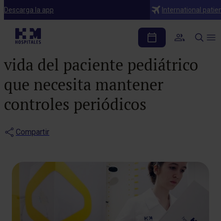
Notas de prensa
Descarga la app
International patie
El escáner vertical EOS®
ayuda a mejorar la calidad de
vida del paciente pediátrico
que necesita mantener
controles periódicos
Compartir