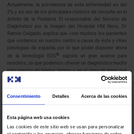
Actualmente, la prevalencia de esta enfermedad es del
2% y es uno de los principales motivos de consulta en el
ámbito de la Pediatría. El responsable del Servicio de
Diagnóstico por la Imagen del Hospital HM Nens, Dr.
Ramón Delgado, explica que «son muchos los pacientes
que visitamos en nuestro centro a causa de ésta y otras
patologías de espalda, por lo que poder disponer ahora
®
de la tecnología EOS
supone un gran avance para
nosotros, ya que podemos ofrecer un diagnóstico mucho
más preciso en menos tiempo y, en el caso de tener que
llevar a cabo un tratamiento, podemos hacer un
seguimiento más riguroso, pues los niños reciben mucha
menos radiación que con las telemetrías o el TAC».
Consentimiento
Detalles
Acerca de las cookies
Esta página web usa cookies
Imágenes en 3D
Las cookies de este sitio web se usan para personalizar
el contenido y los anuncios, ofrecer funciones de redes