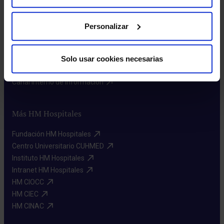
Sobre nosotros
Quiénes somos​
Personalizar
Excelencia en calidad​
Trabaja con nosotros​
Rincón del accionista​
Solo usar cookies necesarias
Sostenibilidad​
Canal interno de información​
Más HM Hospitales
Fundación HM Hospitales​
Centro Universitario CUHMED​
Instituto HM Hospitales​
Intranet HM Hospitales​
HM CIOCC​
HM CIEC​
HM CINAC​