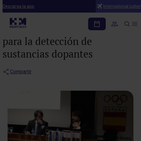
Notas de prensa
Descarga la app
International patie
El Dr. Belda propone
basarse en los biomarcadores
para la detección de
sustancias dopantes
Compartir