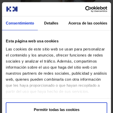
La Fundación HM lanza un ensayo clínico
para evaluar la inhibición de la ovulación
Ac
Consentimiento
Detalles
Acerca de las cookies
La Fundación de Investigación HM Hospitales, a través
Ge
de su Unidad Central de Ensayos Clínicos (UCEC), ha
Sa
puesto en marc…
El 
Esta página web usa cookies
Ci
Uni
Las cookies de este sitio web se usan para personalizar
esp
el contenido y los anuncios, ofrecer funciones de redes
sociales y analizar el tráfico. Además, compartimos
información sobre el uso que haga del sitio web con
Leer más
nuestros partners de redes sociales, publicidad y análisis
web, quienes pueden combinarla con otra información
que les haya proporcionado o que hayan recopilado a
partir del uso que haya hecho de sus servicios.
Permitir todas las cookies