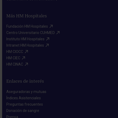
Más HM Hospitales
Fundación HM Hospitales​
Centro Universitario CUHMED​
Instituto HM Hospitales​
Intranet HM Hospitales​
HM CIOCC​
HM CIEC​
HM CINAC​
Enlaces de interés
Aseguradoras y mutuas​
Índices Asistenciales​
Preguntas frecuentes​
Donación de sangre​
Prensa​