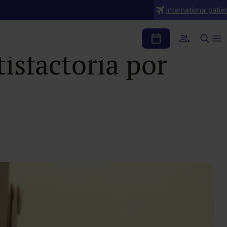
International patie
que afectan a la
isfactoria por