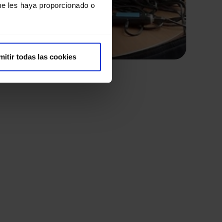
ue les haya proporcionado o
mitir todas las cookies
 en León
Lo