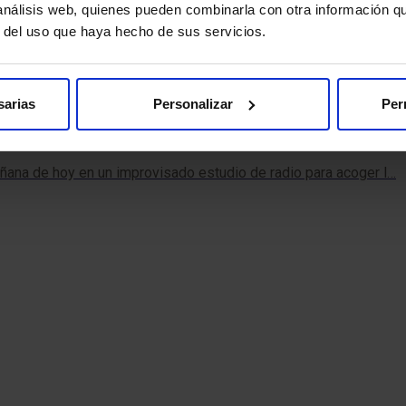
 análisis web, quienes pueden combinarla con otra información q
r del uso que haya hecho de sus servicios.
sarias
Personalizar
Per
ecial al 5O aniversario de HM Hospitales
añana de hoy en un improvisado estudio de radio para acoger l…