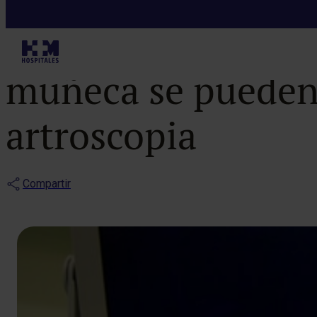
Notas de prensa
El 90 por ciento
muñeca se pueden t
artroscopia
Compartir