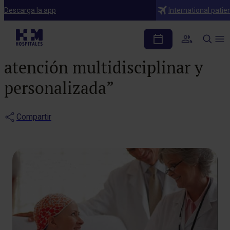
Notas de prensa
Descarga la app
International patie
Dra. Julia Rodríguez: “El
cáncer de mama requiere una
atención multidisciplinar y
personalizada”
Compartir