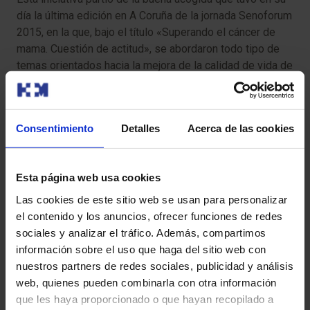
día la última edición en A Coruña de la jornada Senoforum
2015, en la que, bajo el título «Superando el cáncer de
mama. Cuestión de actitud», se abordaron todo tipo de
temas orientados hacia la mejora de la calidad de vida de
los pacientes de cáncer de mama. Antes de final de año,
se celebrará una nueva edición de «Senoforum», con la
sexualidad y la fertilidad como temas de debate.
Consentimiento
Detalles
Acerca de las cookies
Esta página web usa cookies
Las cookies de este sitio web se usan para personalizar
el contenido y los anuncios, ofrecer funciones de redes
sociales y analizar el tráfico. Además, compartimos
información sobre el uso que haga del sitio web con
nuestros partners de redes sociales, publicidad y análisis
También te puede interesar
web, quienes pueden combinarla con otra información
que les haya proporcionado o que hayan recopilado a