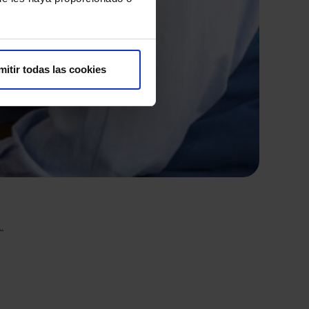
mitir todas las cookies
…
El
de