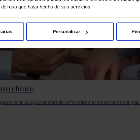
r del uso que haya hecho de sus servicios.
sarias
Personalizar
Per
ayo clínico
supone la única oportunidad de enfrentarse a una enfermedad par