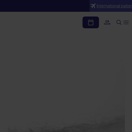
International patie
ón