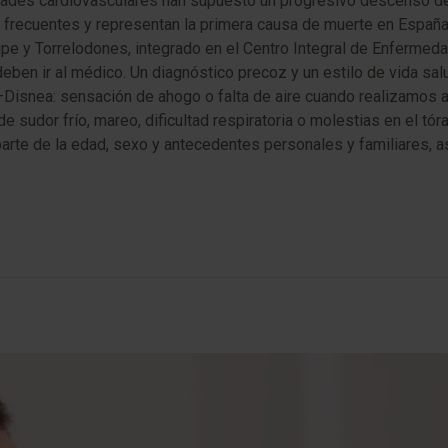
dades cardiovasculares han supuesto un progresivo descenso de 
ecuentes y representan la primera causa de muerte en España. E
pe y Torrelodones, integrado en el Centro Integral de Enfermed
deben ir al médico. Un diagnóstico precoz y un estilo de vida sal
Disnea: sensación de ahogo o falta de aire cuando realizamos a
udor frío, mareo, dificultad respiratoria o molestias en el tóra
te de la edad, sexo y antecedentes personales y familiares, as