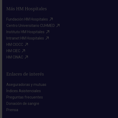
Más HM Hospitales
Fundación HM Hospitales​
Centro Universitario CUHMED​
Instituto HM Hospitales​
Intranet HM Hospitales​
HM CIOCC​
HM CIEC​
HM CINAC​
Enlaces de interés
Aseguradoras y mutuas​
Índices Asistenciales​
Preguntas frecuentes​
Donación de sangre​
Prensa​