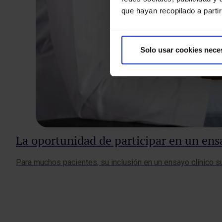
que hayan recopilado a parti
Solo usar cookies nece
La oportunidad de participar en un ens
Para muchos pacientes, su inclusión en un ensayo clínico 