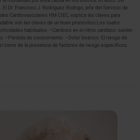
la mortalidad por esta causa en los últimos 30 años. Sin
l Dr. Francisco J. Rodríguez Rodrigo, jefe del Servicio de
ades Cardiovasculares HM CIEC, explica las claves para
udable son las claves de un buen pronóstico.​Los cuatro
ctividades habituales. –Cambios en el ritmo cardíaco: suelen
x. –Pérdida de conocimiento. –Dolor torácico. El riesgo de
í como de la presencia de factores de riesgo específicos.​