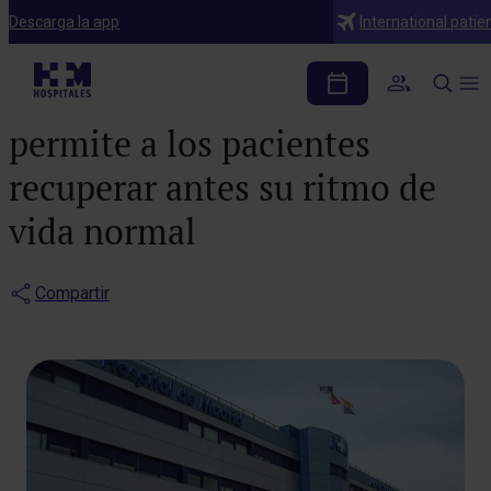
Notas de prensa
Descarga la app
International patie
Derivar la vía excretora
de forma intracorpórea
permite a los pacientes
recuperar antes su ritmo de
vida normal
Compartir