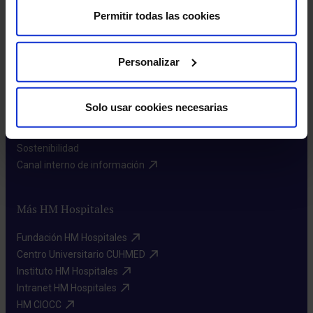
Permitir todas las cookies
Sobre nosotros
Personalizar
Quiénes somos​
Excelencia en calidad​
Solo usar cookies necesarias
Trabaja con nosotros​
Rincón del accionista​
Sostenibilidad​
Canal interno de información​
Más HM Hospitales
Fundación HM Hospitales​
Centro Universitario CUHMED​
Instituto HM Hospitales​
Intranet HM Hospitales​
HM CIOCC​