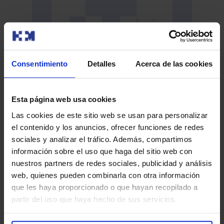
Consentimiento
Detalles
Acerca de las cookies
Vi
Taller de Relajación «Date un Respiro»
Esta página web usa cookies
En 
DÍA: 24 de febrero de 2015 HORA: 17:00 – 18:30hLUGAR:
exi
Hospital Universitario HM MonteprincipeAula 5, Edificio
Las cookies de este sitio web se usan para personalizar
cue
de Docenci…
el contenido y los anuncios, ofrecer funciones de redes
sociales y analizar el tráfico. Además, compartimos
información sobre el uso que haga del sitio web con
nuestros partners de redes sociales, publicidad y análisis
web, quienes pueden combinarla con otra información
Leer más
que les haya proporcionado o que hayan recopilado a
partir del uso que haya hecho de sus servicios.