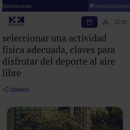
Notas de prensa
Descarga la app
International patie
Cuidar la alimentación,
beber lo suficiente y
seleccionar una actividad
física adecuada, claves para
disfrutar del deporte al aire
libre
Compartir