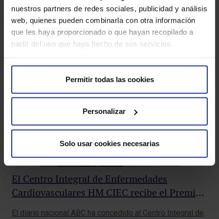
nuestros partners de redes sociales, publicidad y análisis
web, quienes pueden combinarla con otra información
que les haya proporcionado o que hayan recopilado a
partir del uso que haya hecho de sus servicios.
También te puede interesar
Permitir todas las cookies
Personalizar
Solo usar cookies necesarias
El Centro Integral de Enfermedades
Cardiovasculares HM CIEC recibe el Premio
ABC Salud al Centro Sanitario Privado del
El diario nacional ABC ha concedido al Centro Integral de
Se