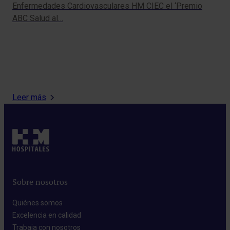
Año
Enfermedades Cardiovasculares HM CIEC el ‘Premio
HM
ABC Salud al…
la
Aye
pe
por
per
Leer más
Sobre nosotros
Quiénes somos​
Excelencia en calidad​
Trabaja con nosotros​