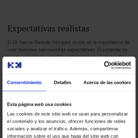
Expectativas realistas
El Dr. García-Germán Vázquez incide en la importancia de
«ser realistas con nuestras expectativas. El estándar no
puede ser nuestro nivel de entrenamiento de hace años
e intentar llegar a él desde cero». Así, alude a aquellas
personas que deciden retomar el deporte tras un
prolongado período de sedentarismo. Por lo que se
Consentimiento
Detalles
Acerca de las cookies
refiere a personas mayores, aconseja evitar deportes de
contacto excesivamente intensos y optar por actividades
más suaves y aeróbicas, como caminar, nadar o montar
Esta página web usa cookies
en bicicleta. Además, es aconsejable someterse a un
Las cookies de este sitio web se usan para personalizar
reconocimiento médico previo para comprobar que se
el contenido y los anuncios, ofrecer funciones de redes
está en condiciones de realizar la actividad que se
sociales y analizar el tráfico. Además, compartimos
pretende.
información sobre el uso que haga del sitio web con