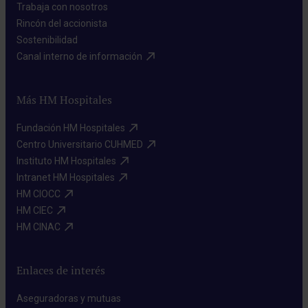
Trabaja con nosotros​
Rincón del accionista​
Sostenibilidad​
Canal interno de información​
Más HM Hospitales
Fundación HM Hospitales​
Centro Universitario CUHMED​
Instituto HM Hospitales​
Intranet HM Hospitales​
HM CIOCC​
HM CIEC​
HM CINAC​
Enlaces de interés
Aseguradoras y mutuas​