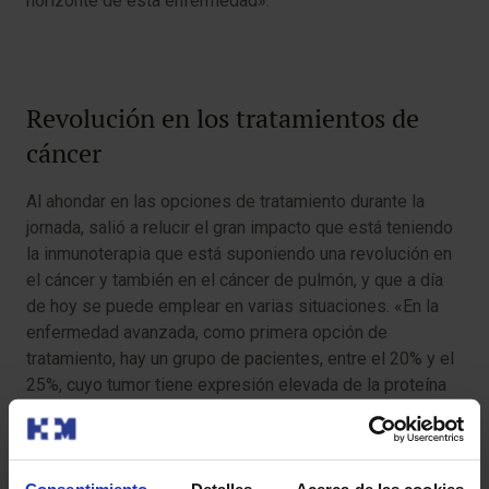
horizonte de esta enfermedad».
Revolución en los tratamientos de
cáncer
Al ahondar en las opciones de tratamiento durante la
jornada, salió a relucir el gran impacto que está teniendo
la inmunoterapia que está suponiendo una revolución en
el cáncer y también en el cáncer de pulmón, y que a día
de hoy se puede emplear en varias situaciones. «En la
enfermedad avanzada, como primera opción de
tratamiento, hay un grupo de pacientes, entre el 20% y el
25%, cuyo tumor tiene expresión elevada de la proteína
PD-L1 donde el fármaco inmuno-oncológico
Pembrolizumab
tiene mayor actividad que la
quimioterapia, lo cual es un avance espectacular»,