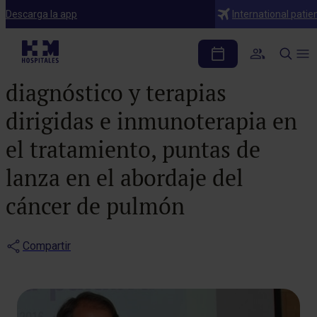
Notas de prensa
Descarga la app
International patie
Biopsia líquida y
secuenciación masiva en el
diagnóstico y terapias
dirigidas e inmunoterapia en
el tratamiento, puntas de
lanza en el abordaje del
cáncer de pulmón
Compartir