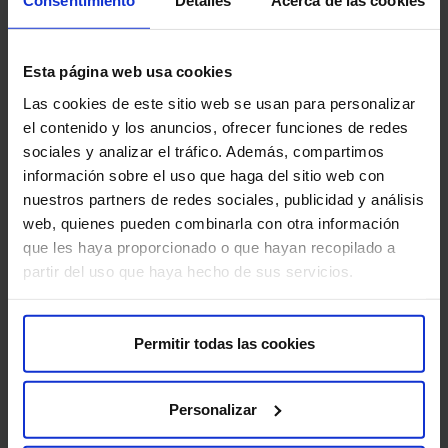
asegura el Dr. De Castro.
Consentimiento
Detalles
Acerca de las cookies
Esta página web usa cookies
Del mismo modo, en el evento se ofrecieron datos de
Las cookies de este sitio web se usan para personalizar
cómo agentes inmunoterápicos como
Nivolumab y
el contenido y los anuncios, ofrecer funciones de redes
Pembrolizumab
en segunda línea de tratamiento «han
sociales y analizar el tráfico. Además, compartimos
demostrado también ser superiores a la quimioterapia
información sobre el uso que haga del sitio web con
de segunda línea y con un perfil de efectos secundarios
nuestros partners de redes sociales, publicidad y análisis
mucho más favorable que la quimio». Además, en los
web, quienes pueden combinarla con otra información
pacientes con una enfermedad loco-regional, lo que se
que les haya proporcionado o que hayan recopilado a
denomina en estadio III, que son tratados con
partir del uso que haya hecho de sus servicios.
quimioterapia y radioterapia, recientemente otro
inmunoterápico, Durvalumab, ha demostrado aportar un
mayor control de la enfermedad cuando se administra
Permitir todas las cookies
durante un año», asevera el Dr. De Castro.
Personalizar