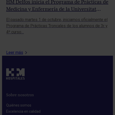
HM Delfos inicia el Programa de Prácticas de
HM
Medicina y Enfermería de la Universitat
Ex
Internacional de Catalunya – UIC
cu
El pasado martes 1 de octubre, iniciamos oficialmente el
HM 
lo
Programa de Prácticas Troncales de los alumnos de 3r y
con
4º curso…
pre
Leer más
Sobre nosotros
Quiénes somos​
Excelencia en calidad​