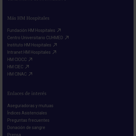
Más HM Hospitales
Fundación HM Hospitales​
Centro Universitario CUHMED​
Instituto HM Hospitales​
Intranet HM Hospitales​
HM CIOCC​
HM CIEC​
HM CINAC​
Enlaces de interés
Aseguradoras y mutuas​
Índices Asistenciales​
Preguntas frecuentes​
Donación de sangre​
Prensa​