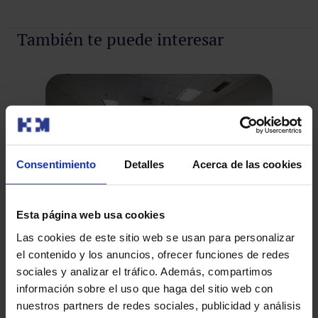
También te puede interesar
Consentimiento
Detalles
Acerca de las cookies
Esta página web usa cookies
Las cookies de este sitio web se usan para personalizar
El Servicio de Medicina Nuclear del Hospital
el contenido y los anuncios, ofrecer funciones de redes
El
Modelo aplica una novedosa técnica de
sociales y analizar el tráfico. Además, compartimos
m
diagnóstico de cáncer de próstata con
información sobre el uso que haga del sitio web con
La utilización del radiofármaco 18F-Colina permite
PET/TAC
nuestros partners de redes sociales, publicidad y análisis
localizar la enfermedad en casos en que otros sistemas
El 