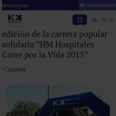
Notas de prensa
Descarga la app
International patie
Abiertas las
inscripciones para la sexta
edición de la carrera popular
solidaria “HM Hospitales
Corre por la Vida 2015”
Compartir