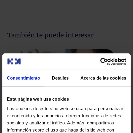
También te puede interesar
Consentimiento
Detalles
Acerca de las cookies
Esta página web usa cookies
Las cookies de este sitio web se usan para personalizar
Ya está disponible cita médica online en HM
el contenido y los anuncios, ofrecer funciones de redes
sociales y analizar el tráfico. Además, compartimos
Vallés
La
información sobre el uso que haga del sitio web con