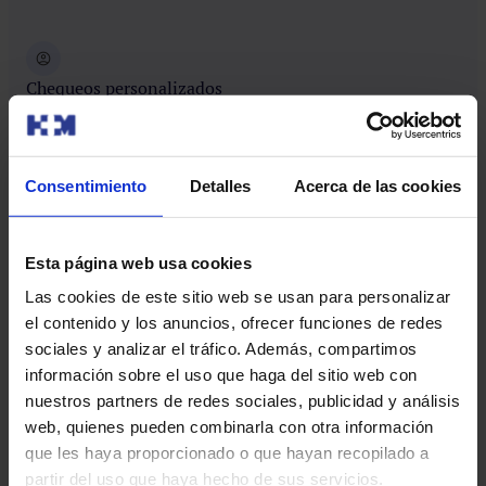
procedimiento.
Chequeos personalizados
Nuestros chequeos se adaptan a tu estado de salud,
enfermedades, antecedentes familiares o hábitos de
vida.
Consentimiento
Detalles
Acerca de las cookies
Esta página web usa cookies
Asesoramiento personalizado en sus próximas
Las cookies de este sitio web se usan para personalizar
gestiones
el contenido y los anuncios, ofrecer funciones de redes
Te asesoraremos y acompañaremos para cuidar,
sociales y analizar el tráfico. Además, compartimos
mantener y mejorar tu salud.
información sobre el uso que haga del sitio web con
nuestros partners de redes sociales, publicidad y análisis
Circuito de chequeo
web, quienes pueden combinarla con otra información
que les haya proporcionado o que hayan recopilado a
partir del uso que haya hecho de sus servicios.