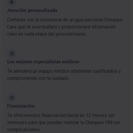
intestino delgado (duodeno). La gastrocopia es un
examen endoscópico que permite a nuestros
Atención personalizada
especialistas ver directamente el revestimiento del
Contarás con la asistencia de un guía personal Chequeo
tracto gastrointestinal superior. El procedimiento es el
Care que te acompañará y proporcionará información
siguiente:
clara en cada etapa del procedimiento.
Durante la gastrocopia, serás asistido por un equipo
experimentado, gastroenterólogo y anestesista, que
estará contigo en todo momento, asegurándose de
Los mejores especialistas médicos
que te sientas atendido y seguro. Utilizamos una
Te atenderá un equipo médico altamente cualificados y
sedación suave para asegurarnos de que te sientes
comprometido con tu cuidado.
relajado y cómodo durante el procedimiento, que suele
durar solo entre minutos.
Antes de la gastroscopia recibirás instrucciones
Financiación
específicas sobre cómo prepararte, lo que
generalmente incluye 8 horas de ayuno. Es importante
Te ofreceremos financiación hasta en 12 meses sin
seguir estas instrucciones cuidadosamente para
intereses para que puedas realizar tu Chequeo HM sin
asegurar para garantizar la efectividad y seguridad del
complicaciones.