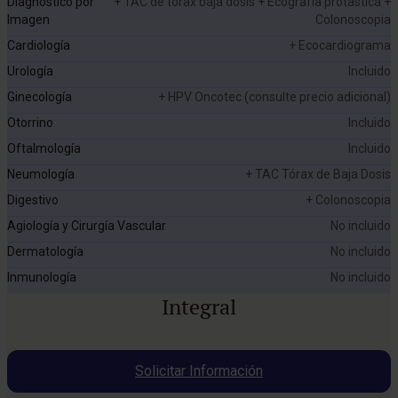
Diagnostico por
+ TAC de tórax baja dosis + Ecografía protástica +
Imagen
Colonoscopia
Cardiología
+ Ecocardiograma
Urología
Incluido
Ginecología
+ HPV Oncotec (consulte precio adicional)
Otorrino
Incluido
Oftalmología
Incluido
Neumología
+ TAC Tórax de Baja Dosis
Digestivo
+ Colonoscopia
Agiología y Cirurgía Vascular
No incluido
Dermatología
No incluido
Inmunología
No incluido
Integral
Solicitar Información