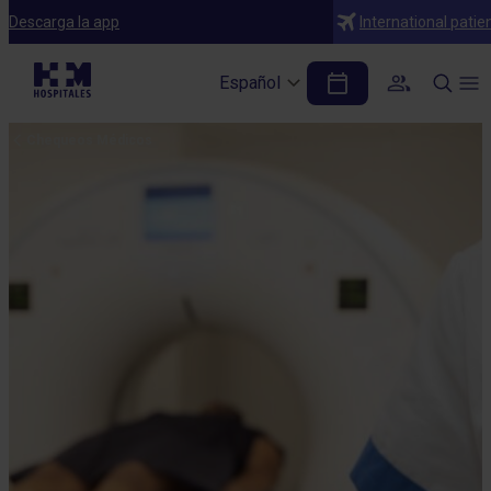
Descarga la app
International patie
Español
Chequeos Médicos