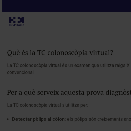
Diagnòstics
Taula de continguts
Què és la TC colonoscòpia virtual?
La TC colonoscòpia virtual és un examen que utilitza raigs X 
convencional.
Per a què serveix aquesta prova diagnòs
La TC colonoscòpia virtual s’utilitza per:
Detectar pòlips al còlon:
els pòlips són creixements anor