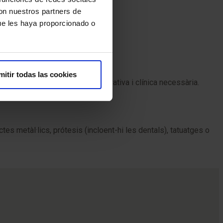
con nuestros partners de
ue les haya proporcionado o
mitir todas las cookies
alitzar la preparació administrativa i clínica necessària.
s metàl·lics, prótesis (incloent-hi les dentals), tatuatges o