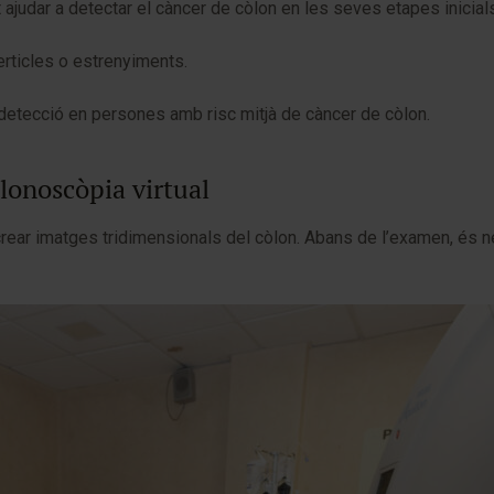
 ajudar a detectar el càncer de còlon en les seves etapes inicials
erticles o estrenyiments.
 detecció en persones amb risc mitjà de càncer de còlon.
olonoscòpia virtual
r crear imatges tridimensionals del còlon. Abans de l’examen, és 