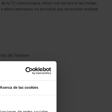
e la TC colonoscòpia virtual i els enviarà al teu metge,
s o altres anomalies, és possible que necessitis realitzar
isió de l’examen.
diment.
Acerca de las cookies
 funciones de redes sociales