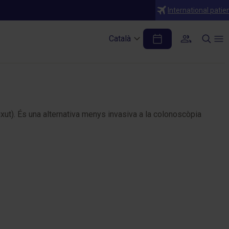
International patie
Català
ixut). És una alternativa menys invasiva a la colonoscòpia