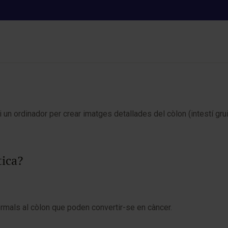
TC colonoscòpia virtual
i un ordinador per crear imatges detallades del còlon (intestí gru
tica?
mals al còlon que poden convertir-se en càncer.