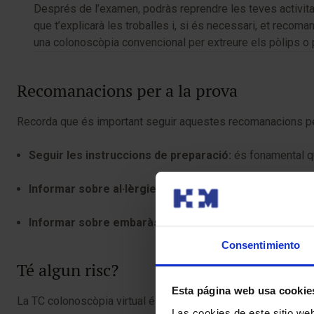
Després de l’examen, podràs reprendre les teves activitat
que t’explicarà les troballes i, si és necessari, et recom
una colonoscòpia convencional per extreure els pòlips o 
Recomanacions per a la prova
Recorda que és important seguir aquestes recomanacions per a
Seguir les instruccions de preparació:
és fonamental qu
Informar sobre al·lèrgies:
avisa el teu metge si ets al·l
Informar sobre embaràs:
si estàs embarassada o creus 
Consentimiento
Té algun risc?
Esta página web usa cookie
La TC colonoscòpia virtual és generalment segura, però exis
Las cookies de este sitio we