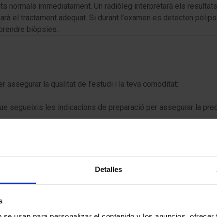
s normals immediatament. Un radiòleg interpretarà els resultats d
anarà el tractament adequat. Si durant l’examen es detecten pòlip
prendre biòpsies.
ssegurar la qualitat de l’estudi i la teva comoditat:
e segueixis les indicacions de preparació per assegurar la prec
èrgic a algun medicament o al làtex.
que podries estar-ho, informa-ho al teu metge abans del proce
Detalles
s
teixen alguns riscos:
b se usan para personalizar el contenido y los anuncios, ofrecer