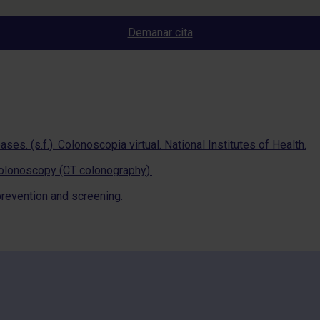
Demanar cita
es. (s.f.). Colonoscopia virtual. National Institutes of Health.
 Colonoscopy (CT colonography).
prevention and screening.