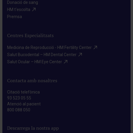
Donació de sang​
HM t'escolta​
Premsa​
Centres Especialitzats
Medicina de Reproducció - HM Fertility Center​
Salut Bucodental – HM Dental Center​
Salut Ocular – HM Eye Center​
Contacta amb nosaltres
Citació telefònica
93 523 05 55
Atenció al pacient
800 088 050
Descarrega la nostra app