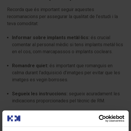
Recorda que és important seguir aquestes
recomanacions per assegurar la qualitat de l’estudi i la
teva comoditat:
Informar sobre implants metàl·lics:
és crucial
comentar al personal mèdic si tens implants metàl·lics
en el cos, com marcapassos o implants coclears.
Romandre quiet:
és important que romanguis en
calma durant l’adquisició d’imatges per evitar que les
imatges es vegin borroses.
Segueix les instruccions:
segueix acuradament les
indicacions proporcionades pel tècnic de RM.
Té algun risc?