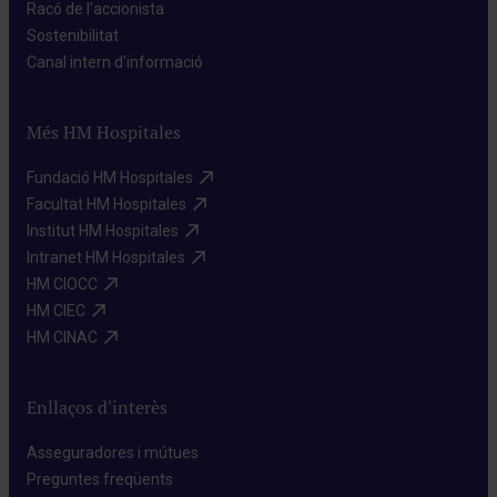
Racó de l'accionista​
Sostenibilitat​
Canal intern d'informació​
Més HM Hospitales
Fundació HM Hospitales​
Facultat HM Hospitales​
Institut HM Hospitales​
Intranet HM Hospitales​
HM CIOCC​
HM CIEC​
HM CINAC​
Enllaços d'interès
Asseguradores i mútues​
Preguntes freqüents​