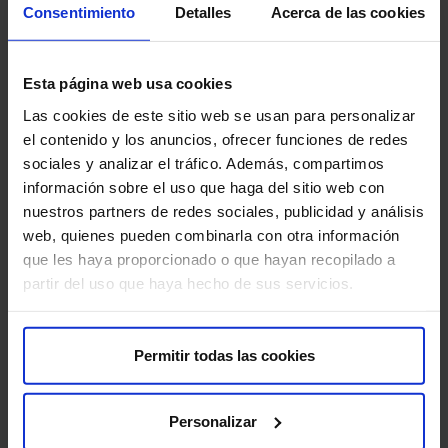
La RM amb programari específic és generalment segura,
Consentimiento
Detalles
Acerca de las cookies
però com qualsevol procediment mèdic, té alguns riscos
mínims a considerar:
Esta página web usa cookies
Claustrofòbia:
algunes persones poden experimentar
Las cookies de este sitio web se usan para personalizar
claustrofòbia en estar dins de l’escàner de RM.
el contenido y los anuncios, ofrecer funciones de redes
sociales y analizar el tráfico. Además, compartimos
Soroll:
l’escàner de RM produeix un soroll fort que pot
información sobre el uso que haga del sitio web con
ser molest per a algunes persones. Se’t
nuestros partners de redes sociales, publicidad y análisis
proporcionaran taps per a les orelles o auriculars per
web, quienes pueden combinarla con otra información
reduir el soroll.
que les haya proporcionado o que hayan recopilado a
partir del uso que haya hecho de sus servicios.
Reaccions al·lèrgiques:
en rares ocasions, poden
ocórrer reaccions al·lèrgiques al medi de contrast que
s’utilitza en alguns estudis de RM.
Permitir todas las cookies
Perquè la teva prova es desenvolupi sense contratemps,
et demanem que arribis amb antelació a l’hora indicada.
Personalizar
Així podrem realitzar la preparació administrativa i clínica