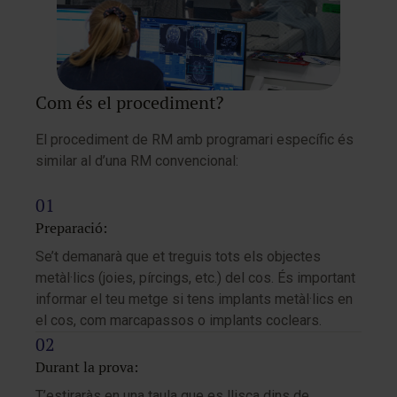
Com és el procediment?
El procediment de RM amb programari específic és
similar al d’una RM convencional:
Preparació:
Se’t demanarà que et treguis tots els objectes
metàl·lics (joies, pírcings, etc.) del cos. És important
informar el teu metge si tens implants metàl·lics en
el cos, com marcapassos o implants coclears.
Durant la prova:
T’estiraràs en una taula que es llisca dins de