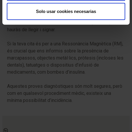
necessària.
Solo usar cookies necesarias
Abans de la prova, t’entregarem el Consentiment
Informat, un document amb informació important que
hauràs de llegir i signar.
Si la teva cita és per a una Ressonància Magnètica (RM),
és crucial que ens informis sobre la presència de
marcapassos, objectes metàl·lics, pròtesis (incloses les
dentals), tatuatges o dispositius d’infusió de
medicaments, com bombes d’insulina.
Aquestes proves diagnòstiques són molt segures, però
com en qualsevol procediment mèdic, existeix una
mínima possibilitat d’incidència.